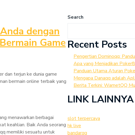
Search
 Anda dengan
 Bermain Game
Recent Posts
Pengertian Dominoqq: Pandu
Apa yang Menjadikan Poker8
Panduan Utama Aturan Poker
r dan terjun ke dunia game
Mengapa Danaqq adalah Aplik
man bermain online terbaik yang
Berita Terkini: WarnetQQ Mu
LINK LAINNYA
yang menawarkan berbagai
slot terpercaya
at keahlian. Baik Anda seorang
hk live
qq memiliki sesuatu untuk
bandarqq