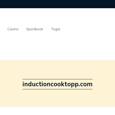
Casino
Sportbook
Togel
inductioncooktopp.com