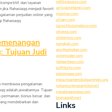
milfxxxpussy.com
kompetitif, dan layanan
uptodatefamily.com
 jika Rahasiaqq menjadi favorit
musitop.com
engalaman perjudian online yang
utyam.com
i Rahasiaqq.
lacostituzioneblog.com
ohyeea.com
zhitiemoe.com
Kemenangan
nungkub.com
 Tujuan Judi
anotherindian.com
xylemcider.com
taniaetiago.com
juzfitketo.com
pasomaga.com
impactgardencbdgummies.org
dan membawa pengalaman
naturesstimulantcbd.net
anqq adalah jawabannya. Tujuan
nopalinaeuropa.com
m permainan, bonus besar, dan
biomagnify.net
yang mendebarkan dan
Links