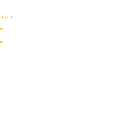
mi.com
com
com