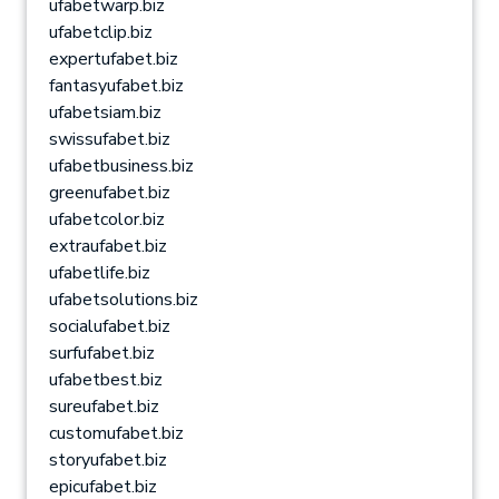
ufabetwarp.biz
ufabetclip.biz
expertufabet.biz
fantasyufabet.biz
ufabetsiam.biz
swissufabet.biz
ufabetbusiness.biz
greenufabet.biz
ufabetcolor.biz
extraufabet.biz
ufabetlife.biz
ufabetsolutions.biz
socialufabet.biz
surfufabet.biz
ufabetbest.biz
sureufabet.biz
customufabet.biz
storyufabet.biz
epicufabet.biz