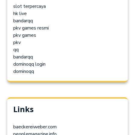
slot terpercaya
hk live
bandarqq
pkv games resmi
pkv games
pkv
qq
bandarqq
dominoqq login
dominoqq
Links
baeckereiweber.com
peoplemagazine.info