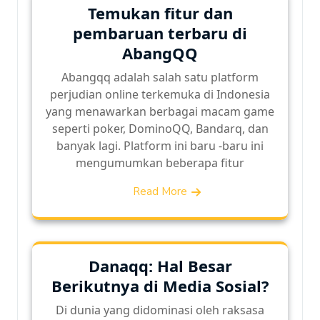
Temukan fitur dan
pembaruan terbaru di
AbangQQ
Abangqq adalah salah satu platform
perjudian online terkemuka di Indonesia
yang menawarkan berbagai macam game
seperti poker, DominoQQ, Bandarq, dan
banyak lagi. Platform ini baru -baru ini
mengumumkan beberapa fitur
Read More
Danaqq: Hal Besar
Berikutnya di Media Sosial?
Di dunia yang didominasi oleh raksasa