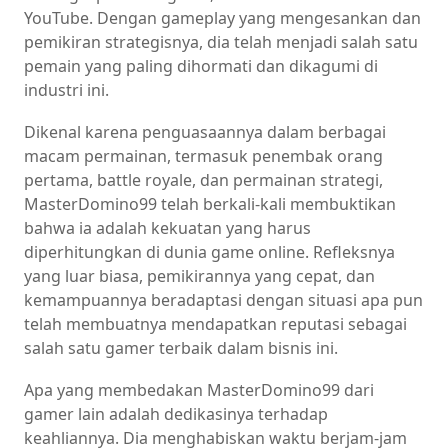
YouTube. Dengan gameplay yang mengesankan dan
pemikiran strategisnya, dia telah menjadi salah satu
pemain yang paling dihormati dan dikagumi di
industri ini.
Dikenal karena penguasaannya dalam berbagai
macam permainan, termasuk penembak orang
pertama, battle royale, dan permainan strategi,
MasterDomino99 telah berkali-kali membuktikan
bahwa ia adalah kekuatan yang harus
diperhitungkan di dunia game online. Refleksnya
yang luar biasa, pemikirannya yang cepat, dan
kemampuannya beradaptasi dengan situasi apa pun
telah membuatnya mendapatkan reputasi sebagai
salah satu gamer terbaik dalam bisnis ini.
Apa yang membedakan MasterDomino99 dari
gamer lain adalah dedikasinya terhadap
keahliannya. Dia menghabiskan waktu berjam-jam