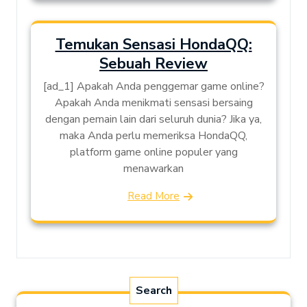
Temukan Sensasi HondaQQ:
Sebuah Review
[ad_1] Apakah Anda penggemar game online?
Apakah Anda menikmati sensasi bersaing
dengan pemain lain dari seluruh dunia? Jika ya,
maka Anda perlu memeriksa HondaQQ,
platform game online populer yang
menawarkan
Read More
Search