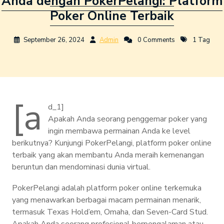
Anda dengan PokerPelangi: Platform
Poker Online Terbaik
September 26, 2024
Admin
0 Comments
1 Tag
[a
d_1]
Apakah Anda seorang penggemar poker yang
ingin membawa permainan Anda ke level
berikutnya? Kunjungi PokerPelangi, platform poker online
terbaik yang akan membantu Anda meraih kemenangan
beruntun dan mendominasi dunia virtual.
PokerPelangi adalah platform poker online terkemuka
yang menawarkan berbagai macam permainan menarik,
termasuk Texas Hold’em, Omaha, dan Seven-Card Stud.
Apakah Anda seorang profesional berpengalaman atau