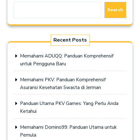
Search
Recent Posts
Memahami ADUQQ: Panduan Komprehensif
untuk Pengguna Baru
Memahami PKV: Panduan Komprehensif
Asuransi Kesehatan Swasta di Jerman
Panduan Utama PKV Games: Yang Perlu Anda
Ketahui
Memahami Domino99: Panduan Utama untuk
Pemula