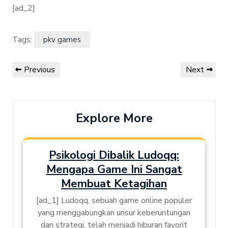
[ad_2]
Tags:
pkv games
Post
Previous
Next
Previous
Next
navigation
Post
Post
Explore More
Psikologi Dibalik Ludoqq:
Mengapa Game Ini Sangat
Membuat Ketagihan
[ad_1] Ludoqq, sebuah game online populer
yang menggabungkan unsur keberuntungan
dan strategi, telah menjadi hiburan favorit