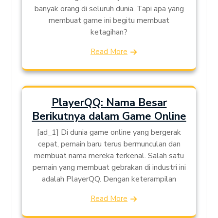
banyak orang di seluruh dunia. Tapi apa yang
membuat game ini begitu membuat
ketagihan?
Read More
PlayerQQ: Nama Besar
Berikutnya dalam Game Online
[ad_1] Di dunia game online yang bergerak
cepat, pemain baru terus bermunculan dan
membuat nama mereka terkenal. Salah satu
pemain yang membuat gebrakan di industri ini
adalah PlayerQQ. Dengan keterampilan
Read More