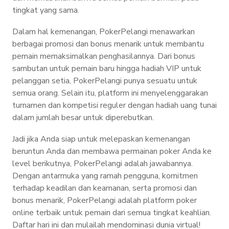
tingkat yang sama.
Dalam hal kemenangan, PokerPelangi menawarkan
berbagai promosi dan bonus menarik untuk membantu
pemain memaksimalkan penghasilannya. Dari bonus
sambutan untuk pemain baru hingga hadiah VIP untuk
pelanggan setia, PokerPelangi punya sesuatu untuk
semua orang. Selain itu, platform ini menyelenggarakan
turnamen dan kompetisi reguler dengan hadiah uang tunai
dalam jumlah besar untuk diperebutkan.
Jadi jika Anda siap untuk melepaskan kemenangan
beruntun Anda dan membawa permainan poker Anda ke
level berikutnya, PokerPelangi adalah jawabannya.
Dengan antarmuka yang ramah pengguna, komitmen
terhadap keadilan dan keamanan, serta promosi dan
bonus menarik, PokerPelangi adalah platform poker
online terbaik untuk pemain dari semua tingkat keahlian.
Daftar hari ini dan mulailah mendominasi dunia virtual!