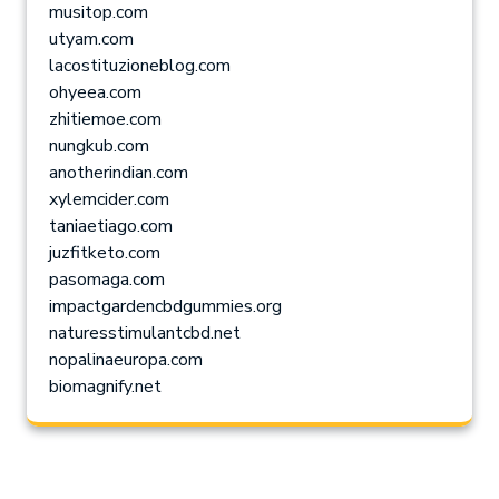
musitop.com
utyam.com
lacostituzioneblog.com
ohyeea.com
zhitiemoe.com
nungkub.com
anotherindian.com
xylemcider.com
taniaetiago.com
juzfitketo.com
pasomaga.com
impactgardencbdgummies.org
naturesstimulantcbd.net
nopalinaeuropa.com
biomagnify.net