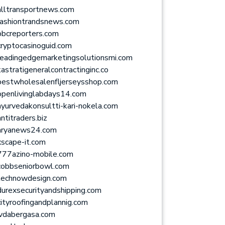
alltransportnews.com
fashiontrandsnews.com
bbcreporters.com
cryptocasinoguid.com
leadingedgemarketingsolutionsmi.com
kastratigeneralcontractinginc.co
bestwholesalenfljerseysshop.com
openlivinglabdays14.com
ayurvedakonsultti-kari-nokela.com
antitraders.biz
aryanews24.com
xscape-it.com
777azino-mobile.com
cobbseniorbowl.com
technowdesign.com
durexsecurityandshipping.com
cityroofingandplannig.com
ivdabergasa.com