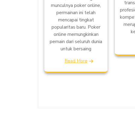
trans
munculnya poker online,
profesi
permainan ini telah
kompeti
mencapai tingkat
merup
popularitas baru. Poker
ke
online memungkinkan
pemain dari seluruh dunia
untuk bersaing
Read More