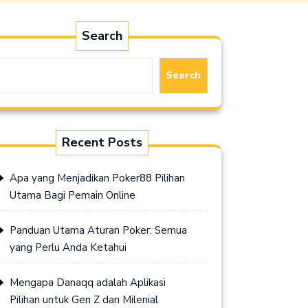
Search
Search
Recent Posts
Apa yang Menjadikan Poker88 Pilihan
Utama Bagi Pemain Online
Panduan Utama Aturan Poker: Semua
yang Perlu Anda Ketahui
Mengapa Danaqq adalah Aplikasi
Pilihan untuk Gen Z dan Milenial