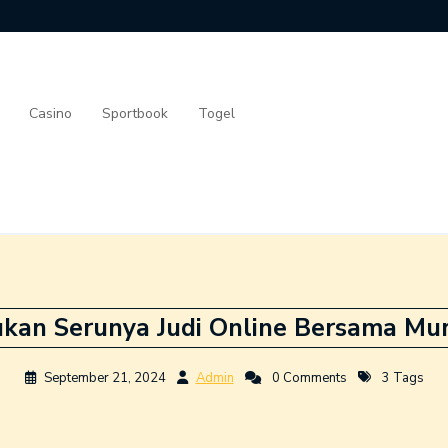
Casino
Sportbook
Togel
kan Serunya Judi Online Bersama Mu
September 21, 2024
Admin
0 Comments
3 Tags