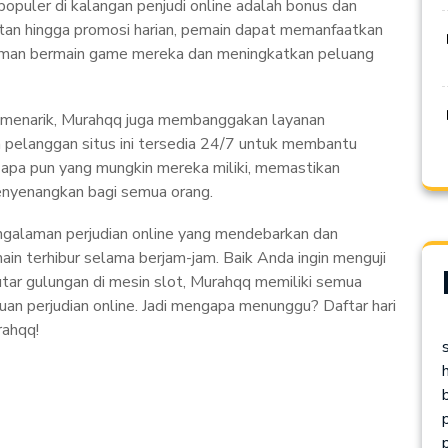
opuler di kalangan penjudi online adalah bonus dan
tan hingga promosi harian, pemain dapat memanfaatkan
laman bermain game mereka dan meningkatkan peluang
s menarik, Murahqq juga membanggakan layanan
 pelanggan situs ini tersedia 24/7 untuk membantu
apa pun yang mungkin mereka miliki, memastikan
nyenangkan bagi semua orang.
galaman perjudian online yang mendebarkan dan
n terhibur selama berjam-jam. Baik Anda ingin menguji
ar gulungan di mesin slot, Murahqq memiliki semua
n perjudian online. Jadi mengapa menunggu? Daftar hari
rahqq!