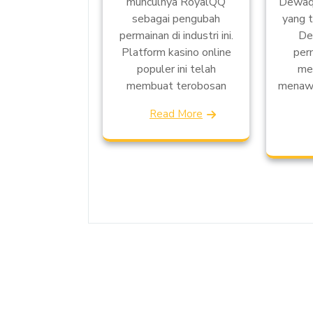
munculnya RoyalQQ
Dewaqq
sebagai pengubah
yang 
permainan di industri ini.
De
Platform kasino online
perm
populer ini telah
me
membuat terobosan
menaw
Read More