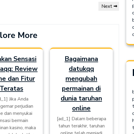
Next
Next
Post
lore More
kan Sensasi
Bagaimana
aqq: Review
datukqq
e dan Fitur
mengubah
Teratas
permainan di
dunia taruhan
d_1] Jika Anda
gemar perjudian
online
ne dan menyukai
[ad_1] Dalam beberapa
nsasi bermain
tahun terakhir, taruhan
inan kasino, maka
online telah menjadi