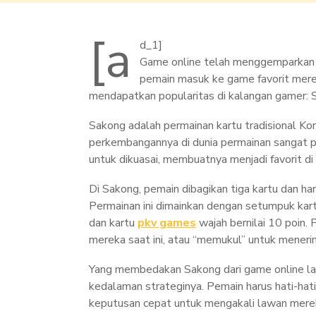
[a
d_1]
Game online telah menggemparkan d
pemain masuk ke game favorit mereka
mendapatkan popularitas di kalangan gamer: 
Sakong adalah permainan kartu tradisional Kor
perkembangannya di dunia permainan sangat pe
untuk dikuasai, membuatnya menjadi favorit di
Di Sakong, pemain dibagikan tiga kartu dan h
Permainan ini dimainkan dengan setumpuk kartu
dan kartu
pkv games
wajah bernilai 10 poin.
mereka saat ini, atau “memukul” untuk meneri
Yang membedakan Sakong dari game online lai
kedalaman strateginya. Pemain harus hati-h
keputusan cepat untuk mengakali lawan mere