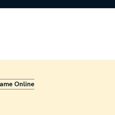
Game Online