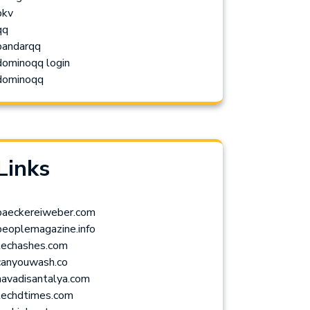
pkv
qq
bandarqq
dominoqq login
dominoqq
Links
baeckereiweber.com
peoplemagazine.info
techashes.com
canyouwash.co
havadisantalya.com
techdtimes.com