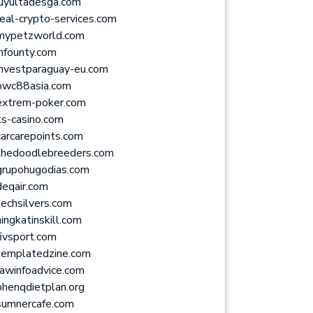
juyultadesga.com
real-crypto-services.com
mypetzworld.com
infounty.com
investparaguay-eu.com
bwc88asia.com
extrem-poker.com
ks-casino.com
carcarepoints.com
thedoodlebreeders.com
grupohugodias.com
deqair.com
techsilvers.com
ningkatinskill.com
fivsport.com
templatedzine.com
lawinfoadvice.com
phenqdietplan.org
sumnercafe.com