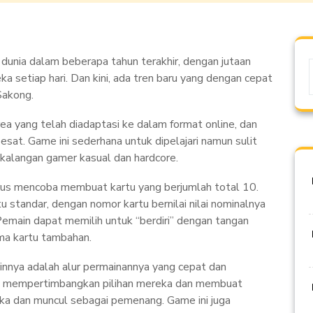
unia dalam beberapa tahun terakhir, dengan jutaan
 setiap hari. Dan kini, ada tren baru yang dengan cepat
Sakong.
ea yang telah diadaptasi ke dalam format online, dan
sat. Game ini sederhana untuk dipelajari namun sulit
 kalangan gamer kasual dan hardcore.
arus mencoba membuat kartu yang berjumlah total 10.
 standar, dengan nomor kartu bernilai nilai nominalnya
 Pemain dapat memilih untuk “berdiri” dengan tangan
ma kartu tambahan.
nnya adalah alur permainannya yang cepat dan
ati mempertimbangkan pilihan mereka dan membuat
ka dan muncul sebagai pemenang. Game ini juga