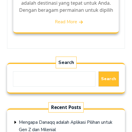
adalah destinasi yang tepat untuk Anda.
Dengan beragam permainan untuk dipilih
Read More
Search
Search
Recent Posts
Mengapa Danaqq adalah Aplikasi Pilihan untuk
Gen Z dan Milenial