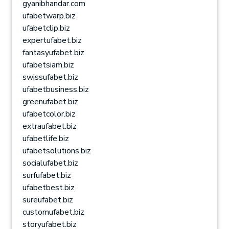
gyanibhandar.com
ufabetwarp.biz
ufabetclip.biz
expertufabet.biz
fantasyufabet.biz
ufabetsiam.biz
swissufabet.biz
ufabetbusiness.biz
greenufabet.biz
ufabetcolor.biz
extraufabet.biz
ufabetlife.biz
ufabetsolutions.biz
socialufabet.biz
surfufabet.biz
ufabetbest.biz
sureufabet.biz
customufabet.biz
storyufabet.biz