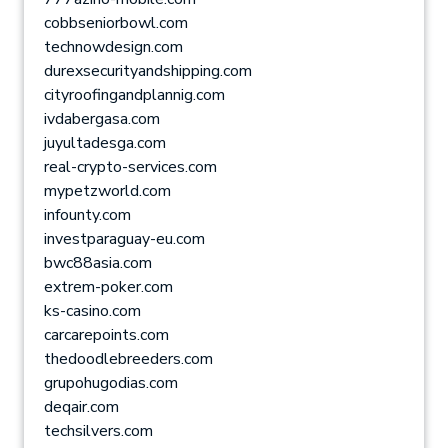
cobbseniorbowl.com
technowdesign.com
durexsecurityandshipping.com
cityroofingandplannig.com
ivdabergasa.com
juyultadesga.com
real-crypto-services.com
mypetzworld.com
infounty.com
investparaguay-eu.com
bwc88asia.com
extrem-poker.com
ks-casino.com
carcarepoints.com
thedoodlebreeders.com
grupohugodias.com
deqair.com
techsilvers.com