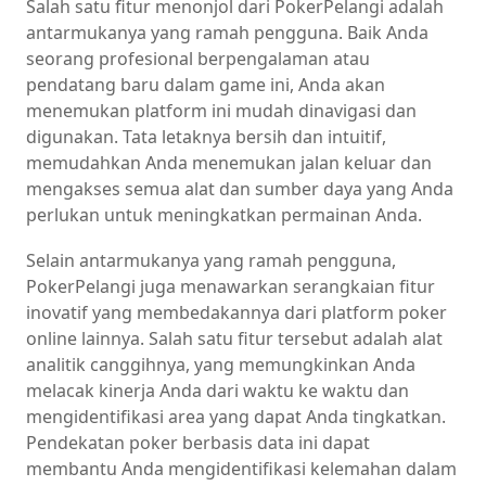
Salah satu fitur menonjol dari PokerPelangi adalah
antarmukanya yang ramah pengguna. Baik Anda
seorang profesional berpengalaman atau
pendatang baru dalam game ini, Anda akan
menemukan platform ini mudah dinavigasi dan
digunakan. Tata letaknya bersih dan intuitif,
memudahkan Anda menemukan jalan keluar dan
mengakses semua alat dan sumber daya yang Anda
perlukan untuk meningkatkan permainan Anda.
Selain antarmukanya yang ramah pengguna,
PokerPelangi juga menawarkan serangkaian fitur
inovatif yang membedakannya dari platform poker
online lainnya. Salah satu fitur tersebut adalah alat
analitik canggihnya, yang memungkinkan Anda
melacak kinerja Anda dari waktu ke waktu dan
mengidentifikasi area yang dapat Anda tingkatkan.
Pendekatan poker berbasis data ini dapat
membantu Anda mengidentifikasi kelemahan dalam