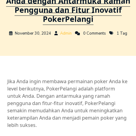
Anda dengan Antarmuka Ramah
Pengguna dan Fitur Inovatif
PokerPelangi
November 30, 2024
Admin
0 Comments
1 Tag
Jika Anda ingin membawa permainan poker Anda ke
level berikutnya, PokerPelangi adalah platform
untuk Anda. Dengan antarmuka yang ramah
pengguna dan fitur-fitur inovatif, PokerPelangi
semakin memudahkan Anda untuk meningkatkan
keterampilan Anda dan menjadi pemain poker yang
lebih sukses.