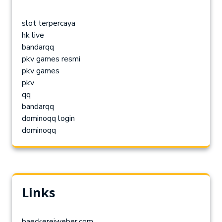
slot terpercaya
hk live
bandarqq
pkv games resmi
pkv games
pkv
qq
bandarqq
dominoqq login
dominoqq
Links
baeckereiweber.com