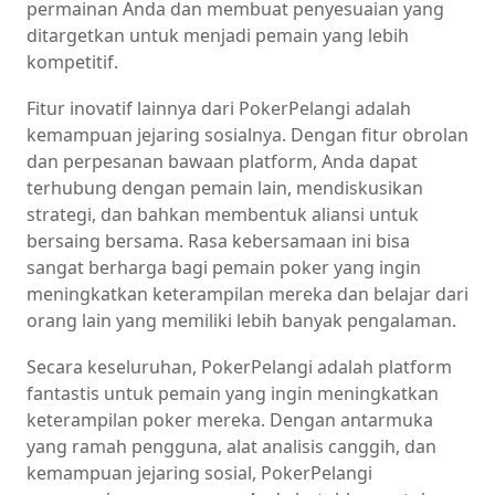
permainan Anda dan membuat penyesuaian yang
ditargetkan untuk menjadi pemain yang lebih
kompetitif.
Fitur inovatif lainnya dari PokerPelangi adalah
kemampuan jejaring sosialnya. Dengan fitur obrolan
dan perpesanan bawaan platform, Anda dapat
terhubung dengan pemain lain, mendiskusikan
strategi, dan bahkan membentuk aliansi untuk
bersaing bersama. Rasa kebersamaan ini bisa
sangat berharga bagi pemain poker yang ingin
meningkatkan keterampilan mereka dan belajar dari
orang lain yang memiliki lebih banyak pengalaman.
Secara keseluruhan, PokerPelangi adalah platform
fantastis untuk pemain yang ingin meningkatkan
keterampilan poker mereka. Dengan antarmuka
yang ramah pengguna, alat analisis canggih, dan
kemampuan jejaring sosial, PokerPelangi