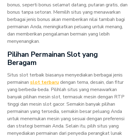
bonus, seperti bonus selamat datang, putaran gratis, dan
bonus tanpa setoran. Memilih situs yang menawarkan
berbagai jenis bonus akan memberikan nilai tambah bagi
permainan Anda, meningkatkan peluang untuk menang,
dan memberikan pengalaman bermain yang lebih
menyenangkan.
Pilihan Permainan Slot yang
Beragam
Situs slot terbaik biasanya menyediakan berbagai jenis
permainan
slot terbaru
dengan tema, desain, dan fitur
yang berbeda-beda. Pilihlah situs yang menawarkan
banyak pilihan mesin slot, termasuk mesin dengan RTP
tinggi dan mesin slot gacor. Semakin banyak pilihan
permainan yang tersedia, semakin besar peluang Anda
untuk menemukan mesin yang sesuai dengan preferensi
dan strategi bermain Anda. Selain itu, pilih situs yang
menyediakan permainan dari penyedia perangkat lunak