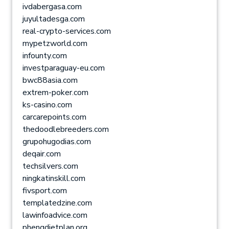
ivdabergasa.com
juyultadesga.com
real-crypto-services.com
mypetzworld.com
infounty.com
investparaguay-eu.com
bwc88asia.com
extrem-poker.com
ks-casino.com
carcarepoints.com
thedoodlebreeders.com
grupohugodias.com
deqair.com
techsilvers.com
ningkatinskill.com
fivsport.com
templatedzine.com
lawinfoadvice.com
phenqdietplan.org