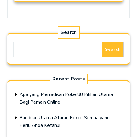
Search
Search
Recent Posts
Apa yang Menjadikan Poker88 Pilihan Utama
Bagi Pemain Online
Panduan Utama Aturan Poker: Semua yang
Perlu Anda Ketahui