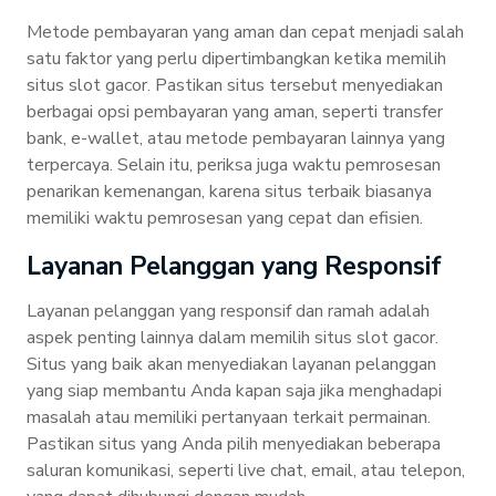
Metode pembayaran yang aman dan cepat menjadi salah
satu faktor yang perlu dipertimbangkan ketika memilih
situs slot gacor. Pastikan situs tersebut menyediakan
berbagai opsi pembayaran yang aman, seperti transfer
bank, e-wallet, atau metode pembayaran lainnya yang
terpercaya. Selain itu, periksa juga waktu pemrosesan
penarikan kemenangan, karena situs terbaik biasanya
memiliki waktu pemrosesan yang cepat dan efisien.
Layanan Pelanggan yang Responsif
Layanan pelanggan yang responsif dan ramah adalah
aspek penting lainnya dalam memilih situs slot gacor.
Situs yang baik akan menyediakan layanan pelanggan
yang siap membantu Anda kapan saja jika menghadapi
masalah atau memiliki pertanyaan terkait permainan.
Pastikan situs yang Anda pilih menyediakan beberapa
saluran komunikasi, seperti live chat, email, atau telepon,