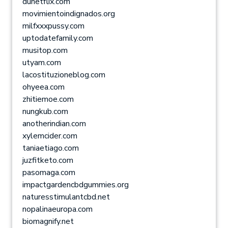
dunetflix.com
movimientoindignados.org
milfxxxpussy.com
uptodatefamily.com
musitop.com
utyam.com
lacostituzioneblog.com
ohyeea.com
zhitiemoe.com
nungkub.com
anotherindian.com
xylemcider.com
taniaetiago.com
juzfitketo.com
pasomaga.com
impactgardencbdgummies.org
naturesstimulantcbd.net
nopalinaeuropa.com
biomagnify.net