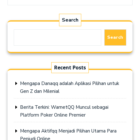
Search
Search
Recent Posts
Mengapa Danaqq adalah Aplikasi Pilihan untuk
Gen Z dan Milenial
Berita Terkini: WarnetQQ Muncul sebagai
Platform Poker Online Premier
Mengapa Aktifqq Menjadi Pilihan Utama Para
Penjudi Online