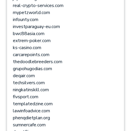
real-crypto-services.com
mypetzworld.com
infounty.com
investparaguay-eu.com
bwc88asia.com
extrem-poker.com
ks-casino.com
carcarepoints.com
thedoodlebreeders.com
grupohugodias.com
deqair.com
techsilvers.com
ningkatinskill.com
fivsport.com
templatedzine.com
lawinfoadvice.com
phenqdietplan.org
sumnercafe.com