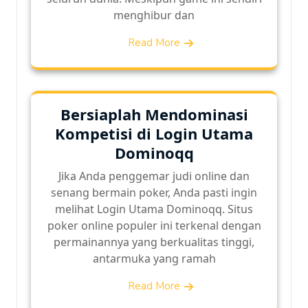
menghibur dan
Read More
Bersiaplah Mendominasi
Kompetisi di Login Utama
Dominoqq
Jika Anda penggemar judi online dan
senang bermain poker, Anda pasti ingin
melihat Login Utama Dominoqq. Situs
poker online populer ini terkenal dengan
permainannya yang berkualitas tinggi,
antarmuka yang ramah
Read More