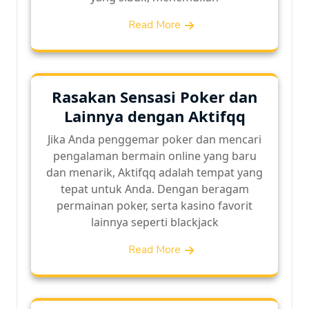
Read More
Rasakan Sensasi Poker dan
Lainnya dengan Aktifqq
Jika Anda penggemar poker dan mencari
pengalaman bermain online yang baru
dan menarik, Aktifqq adalah tempat yang
tepat untuk Anda. Dengan beragam
permainan poker, serta kasino favorit
lainnya seperti blackjack
Read More