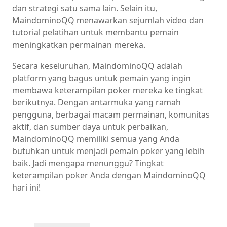
dan strategi satu sama lain. Selain itu,
MaindominoQQ menawarkan sejumlah video dan
tutorial pelatihan untuk membantu pemain
meningkatkan permainan mereka.
Secara keseluruhan, MaindominoQQ adalah
platform yang bagus untuk pemain yang ingin
membawa keterampilan poker mereka ke tingkat
berikutnya. Dengan antarmuka yang ramah
pengguna, berbagai macam permainan, komunitas
aktif, dan sumber daya untuk perbaikan,
MaindominoQQ memiliki semua yang Anda
butuhkan untuk menjadi pemain poker yang lebih
baik. Jadi mengapa menunggu? Tingkat
keterampilan poker Anda dengan MaindominoQQ
hari ini!