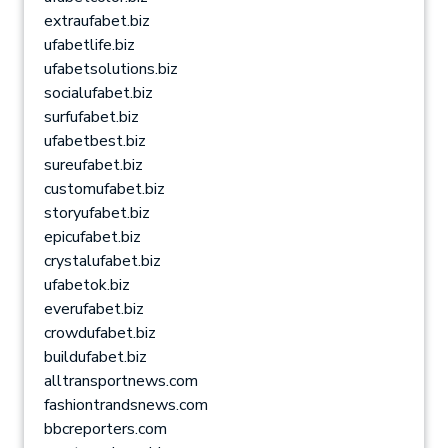
extraufabet.biz
ufabetlife.biz
ufabetsolutions.biz
socialufabet.biz
surfufabet.biz
ufabetbest.biz
sureufabet.biz
customufabet.biz
storyufabet.biz
epicufabet.biz
crystalufabet.biz
ufabetok.biz
everufabet.biz
crowdufabet.biz
buildufabet.biz
alltransportnews.com
fashiontrandsnews.com
bbcreporters.com