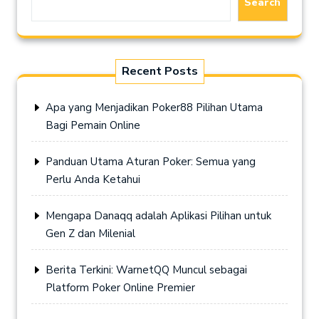
Search
Recent Posts
Apa yang Menjadikan Poker88 Pilihan Utama
Bagi Pemain Online
Panduan Utama Aturan Poker: Semua yang
Perlu Anda Ketahui
Mengapa Danaqq adalah Aplikasi Pilihan untuk
Gen Z dan Milenial
Berita Terkini: WarnetQQ Muncul sebagai
Platform Poker Online Premier