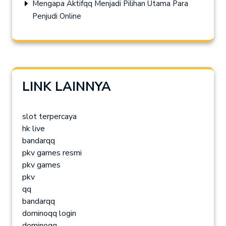
Mengapa Aktifqq Menjadi Pilihan Utama Para
Penjudi Online
LINK LAINNYA
slot terpercaya
hk live
bandarqq
pkv games resmi
pkv games
pkv
qq
bandarqq
dominoqq login
dominoqq