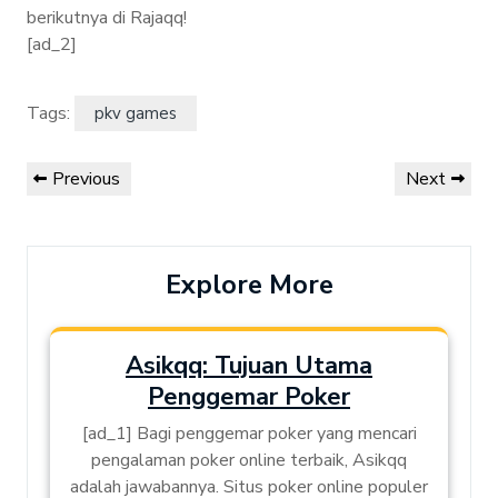
berikutnya di Rajaqq!
[ad_2]
Tags:
pkv games
Post
Previous
Next
Previous
Next
navigation
Post
Post
Explore More
Asikqq: Tujuan Utama
Penggemar Poker
[ad_1] Bagi penggemar poker yang mencari
pengalaman poker online terbaik, Asikqq
adalah jawabannya. Situs poker online populer