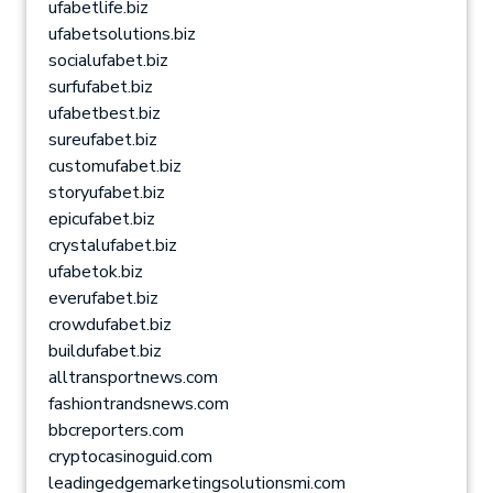
ufabetlife.biz
ufabetsolutions.biz
socialufabet.biz
surfufabet.biz
ufabetbest.biz
sureufabet.biz
customufabet.biz
storyufabet.biz
epicufabet.biz
crystalufabet.biz
ufabetok.biz
everufabet.biz
crowdufabet.biz
buildufabet.biz
alltransportnews.com
fashiontrandsnews.com
bbcreporters.com
cryptocasinoguid.com
leadingedgemarketingsolutionsmi.com