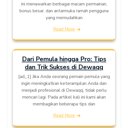
ini menawarkan berbagai macam permainan,
bonus besar, dan antarmuka ramah pengguna
yang memudahkan
Read More
Dari Pemula hingga Pro: Tips
dan Trik Sukses di Dewaqq
[ad_1] Jika Anda seorang pemain pemula yang
ingin meningkatkan keterampilan Anda dan
menjadi profesional di Dewaqq, tidak perlu
mencari lagi. Pada artikel kali ini kami akan
membagikan beberapa tips dan
Read More