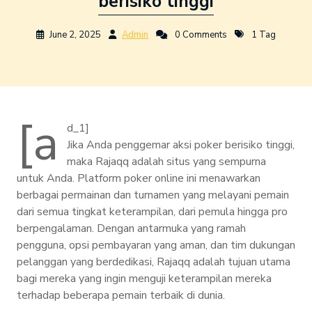
berisiko tinggi
June 2, 2025
Admin
0 Comments
1 Tag
[a
d_1]
Jika Anda penggemar aksi poker berisiko tinggi,
maka Rajaqq adalah situs yang sempurna
untuk Anda. Platform poker online ini menawarkan
berbagai permainan dan turnamen yang melayani pemain
dari semua tingkat keterampilan, dari pemula hingga pro
berpengalaman. Dengan antarmuka yang ramah
pengguna, opsi pembayaran yang aman, dan tim dukungan
pelanggan yang berdedikasi, Rajaqq adalah tujuan utama
bagi mereka yang ingin menguji keterampilan mereka
terhadap beberapa pemain terbaik di dunia.