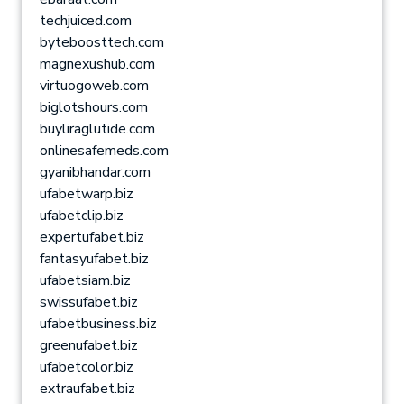
techjuiced.com
byteboosttech.com
magnexushub.com
virtuogoweb.com
biglotshours.com
buyliraglutide.com
onlinesafemeds.com
gyanibhandar.com
ufabetwarp.biz
ufabetclip.biz
expertufabet.biz
fantasyufabet.biz
ufabetsiam.biz
swissufabet.biz
ufabetbusiness.biz
greenufabet.biz
ufabetcolor.biz
extraufabet.biz