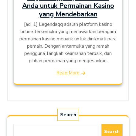
Anda untuk Permainan Kasino
yang Mendebarkan
[ad_1] Legendaqq adalah platform kasino
online terkemuka yang menawarkan beragam
permainan kasino menarik untuk dinikmati para
pemain. Dengan antarmuka yang ramah
pengguna, langkah keamanan terbaik, dan
pilihan permainan yang mengesankan,
Read More
Search
Search