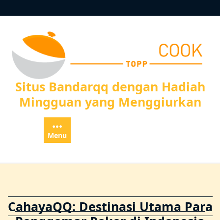
Skip
to
content
Situs Bandarqq dengan Hadiah
Mingguan yang Menggiurkan
Menu
CahayaQQ: Destinasi Utama Para