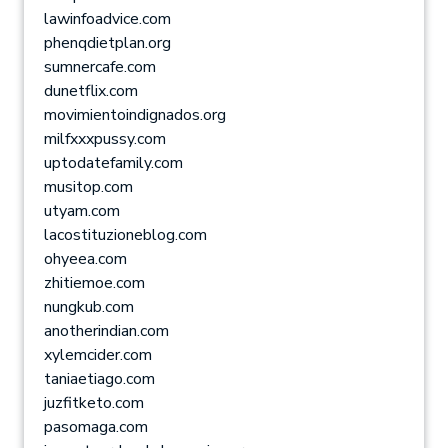
lawinfoadvice.com
phenqdietplan.org
sumnercafe.com
dunetflix.com
movimientoindignados.org
milfxxxpussy.com
uptodatefamily.com
musitop.com
utyam.com
lacostituzioneblog.com
ohyeea.com
zhitiemoe.com
nungkub.com
anotherindian.com
xylemcider.com
taniaetiago.com
juzfitketo.com
pasomaga.com