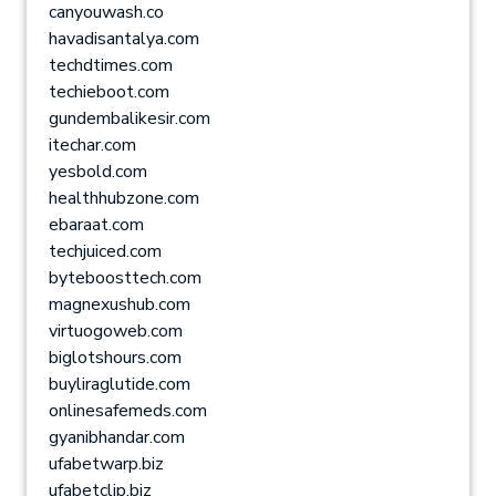
canyouwash.co
havadisantalya.com
techdtimes.com
techieboot.com
gundembalikesir.com
itechar.com
yesbold.com
healthhubzone.com
ebaraat.com
techjuiced.com
byteboosttech.com
magnexushub.com
virtuogoweb.com
biglotshours.com
buyliraglutide.com
onlinesafemeds.com
gyanibhandar.com
ufabetwarp.biz
ufabetclip.biz