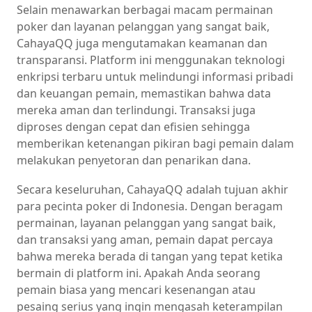
Selain menawarkan berbagai macam permainan
poker dan layanan pelanggan yang sangat baik,
CahayaQQ juga mengutamakan keamanan dan
transparansi. Platform ini menggunakan teknologi
enkripsi terbaru untuk melindungi informasi pribadi
dan keuangan pemain, memastikan bahwa data
mereka aman dan terlindungi. Transaksi juga
diproses dengan cepat dan efisien sehingga
memberikan ketenangan pikiran bagi pemain dalam
melakukan penyetoran dan penarikan dana.
Secara keseluruhan, CahayaQQ adalah tujuan akhir
para pecinta poker di Indonesia. Dengan beragam
permainan, layanan pelanggan yang sangat baik,
dan transaksi yang aman, pemain dapat percaya
bahwa mereka berada di tangan yang tepat ketika
bermain di platform ini. Apakah Anda seorang
pemain biasa yang mencari kesenangan atau
pesaing serius yang ingin mengasah keterampilan