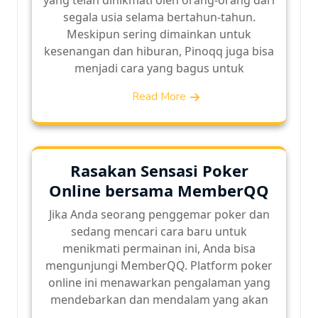
segala usia selama bertahun-tahun.
Meskipun sering dimainkan untuk
kesenangan dan hiburan, Pinoqq juga bisa
menjadi cara yang bagus untuk
Read More
Rasakan Sensasi Poker
Online bersama MemberQQ
Jika Anda seorang penggemar poker dan
sedang mencari cara baru untuk
menikmati permainan ini, Anda bisa
mengunjungi MemberQQ. Platform poker
online ini menawarkan pengalaman yang
mendebarkan dan mendalam yang akan