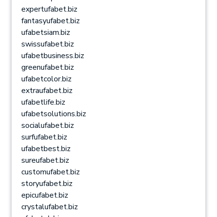
expertufabet.biz
fantasyufabet.biz
ufabetsiam.biz
swissufabet.biz
ufabetbusiness.biz
greenufabet.biz
ufabetcolor.biz
extraufabet.biz
ufabetlife.biz
ufabetsolutions.biz
socialufabet.biz
surfufabet.biz
ufabetbest.biz
sureufabet.biz
customufabet.biz
storyufabet.biz
epicufabet.biz
crystalufabet.biz