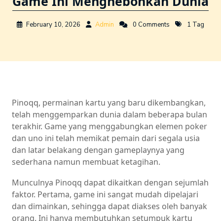
Game Ini Menghebohkan Dunia
February 10, 2026
Admin
0 Comments
1 Tag
Pinoqq, permainan kartu yang baru dikembangkan,
telah menggemparkan dunia dalam beberapa bulan
terakhir. Game yang menggabungkan elemen poker
dan uno ini telah memikat pemain dari segala usia
dan latar belakang dengan gameplaynya yang
sederhana namun membuat ketagihan.
Munculnya Pinoqq dapat dikaitkan dengan sejumlah
faktor. Pertama, game ini sangat mudah dipelajari
dan dimainkan, sehingga dapat diakses oleh banyak
orang. Ini hanya membutuhkan setumpuk kartu