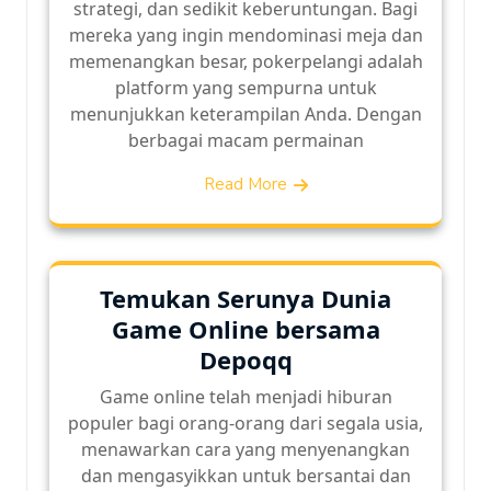
strategi, dan sedikit keberuntungan. Bagi
mereka yang ingin mendominasi meja dan
memenangkan besar, pokerpelangi adalah
platform yang sempurna untuk
menunjukkan keterampilan Anda. Dengan
berbagai macam permainan
Read More
Temukan Serunya Dunia
Game Online bersama
Depoqq
Game online telah menjadi hiburan
populer bagi orang-orang dari segala usia,
menawarkan cara yang menyenangkan
dan mengasyikkan untuk bersantai dan