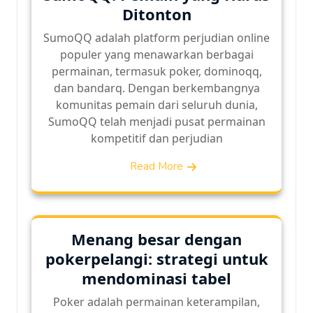
Ditonton
SumoQQ adalah platform perjudian online
populer yang menawarkan berbagai
permainan, termasuk poker, dominoqq,
dan bandarq. Dengan berkembangnya
komunitas pemain dari seluruh dunia,
SumoQQ telah menjadi pusat permainan
kompetitif dan perjudian
Read More
Menang besar dengan
pokerpelangi: strategi untuk
mendominasi tabel
Poker adalah permainan keterampilan,