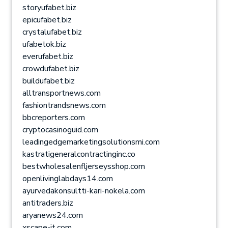
storyufabet.biz
epicufabet.biz
crystalufabet.biz
ufabetok.biz
everufabet.biz
crowdufabet.biz
buildufabet.biz
alltransportnews.com
fashiontrandsnews.com
bbcreporters.com
cryptocasinoguid.com
leadingedgemarketingsolutionsmi.com
kastratigeneralcontractinginc.co
bestwholesalenfljerseysshop.com
openlivinglabdays14.com
ayurvedakonsultti-kari-nokela.com
antitraders.biz
aryanews24.com
xscape-it.com