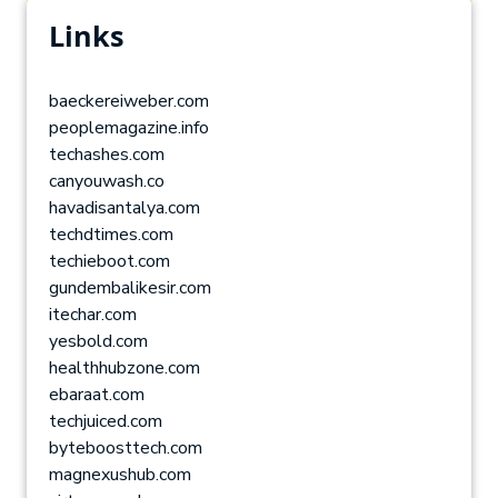
Links
baeckereiweber.com
peoplemagazine.info
techashes.com
canyouwash.co
havadisantalya.com
techdtimes.com
techieboot.com
gundembalikesir.com
itechar.com
yesbold.com
healthhubzone.com
ebaraat.com
techjuiced.com
byteboosttech.com
magnexushub.com