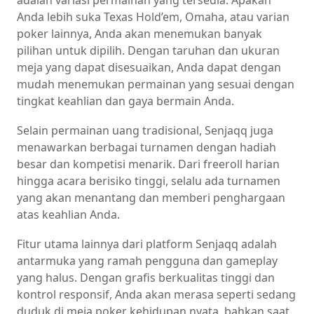
Anda lebih suka Texas Hold’em, Omaha, atau varian
poker lainnya, Anda akan menemukan banyak
pilihan untuk dipilih. Dengan taruhan dan ukuran
meja yang dapat disesuaikan, Anda dapat dengan
mudah menemukan permainan yang sesuai dengan
tingkat keahlian dan gaya bermain Anda.
Selain permainan uang tradisional, Senjaqq juga
menawarkan berbagai turnamen dengan hadiah
besar dan kompetisi menarik. Dari freeroll harian
hingga acara berisiko tinggi, selalu ada turnamen
yang akan menantang dan memberi penghargaan
atas keahlian Anda.
Fitur utama lainnya dari platform Senjaqq adalah
antarmuka yang ramah pengguna dan gameplay
yang halus. Dengan grafis berkualitas tinggi dan
kontrol responsif, Anda akan merasa seperti sedang
duduk di meja poker kehidupan nyata, bahkan saat