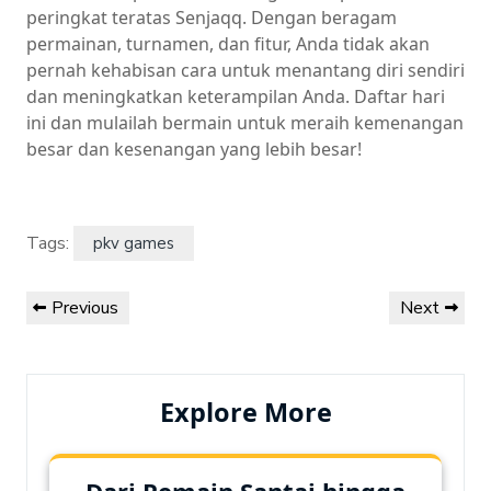
peringkat teratas Senjaqq. Dengan beragam
permainan, turnamen, dan fitur, Anda tidak akan
pernah kehabisan cara untuk menantang diri sendiri
dan meningkatkan keterampilan Anda. Daftar hari
ini dan mulailah bermain untuk meraih kemenangan
besar dan kesenangan yang lebih besar!
Tags:
pkv games
Post
Previous
Next
Previous
Next
navigation
Post
Post
Explore More
Dari Pemain Santai hingga