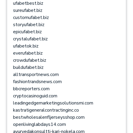
ufabetbest.biz
sureufabet.biz
customufabet.biz
storyufabet.biz
epicufabet.biz
crystalufabet.biz
ufabetok.biz
everufabet.biz
crowdufabet.biz
buildufabet.biz
alltransportnews.com
fashiontrandsnews.com
bbcreporters.com
cryptocasinoguid.com
leadingedgemarketingsolutionsmi.com
kastratigeneralcontractinginc.co
bestwholesalenfljerseysshop.com
openlivinglabdays14.com
ayurvedakonsultti-kari-nokela.com