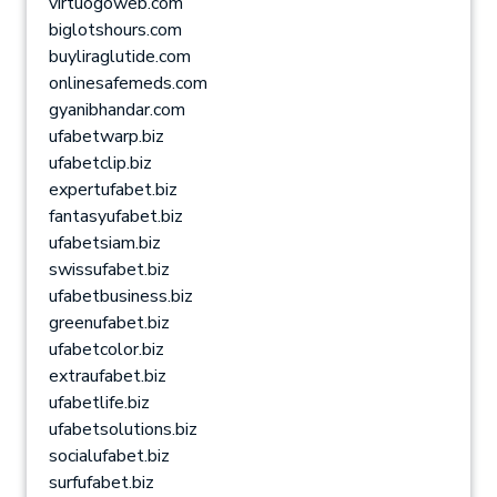
virtuogoweb.com
biglotshours.com
buyliraglutide.com
onlinesafemeds.com
gyanibhandar.com
ufabetwarp.biz
ufabetclip.biz
expertufabet.biz
fantasyufabet.biz
ufabetsiam.biz
swissufabet.biz
ufabetbusiness.biz
greenufabet.biz
ufabetcolor.biz
extraufabet.biz
ufabetlife.biz
ufabetsolutions.biz
socialufabet.biz
surfufabet.biz