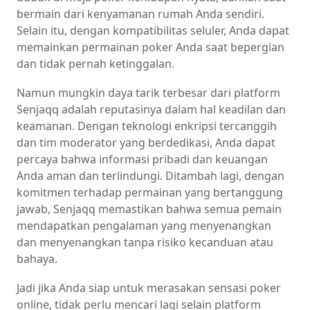
bermain dari kenyamanan rumah Anda sendiri.
Selain itu, dengan kompatibilitas seluler, Anda dapat
memainkan permainan poker Anda saat bepergian
dan tidak pernah ketinggalan.
Namun mungkin daya tarik terbesar dari platform
Senjaqq adalah reputasinya dalam hal keadilan dan
keamanan. Dengan teknologi enkripsi tercanggih
dan tim moderator yang berdedikasi, Anda dapat
percaya bahwa informasi pribadi dan keuangan
Anda aman dan terlindungi. Ditambah lagi, dengan
komitmen terhadap permainan yang bertanggung
jawab, Senjaqq memastikan bahwa semua pemain
mendapatkan pengalaman yang menyenangkan
dan menyenangkan tanpa risiko kecanduan atau
bahaya.
Jadi jika Anda siap untuk merasakan sensasi poker
online, tidak perlu mencari lagi selain platform