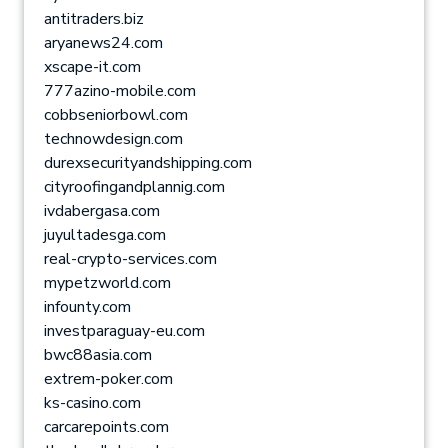
antitraders.biz
aryanews24.com
xscape-it.com
777azino-mobile.com
cobbseniorbowl.com
technowdesign.com
durexsecurityandshipping.com
cityroofingandplannig.com
ivdabergasa.com
juyultadesga.com
real-crypto-services.com
mypetzworld.com
infounty.com
investparaguay-eu.com
bwc88asia.com
extrem-poker.com
ks-casino.com
carcarepoints.com