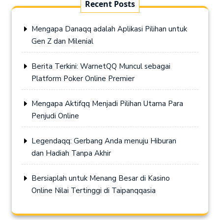
Recent Posts
Mengapa Danaqq adalah Aplikasi Pilihan untuk
Gen Z dan Milenial
Berita Terkini: WarnetQQ Muncul sebagai
Platform Poker Online Premier
Mengapa Aktifqq Menjadi Pilihan Utama Para
Penjudi Online
Legendaqq: Gerbang Anda menuju Hiburan
dan Hadiah Tanpa Akhir
Bersiaplah untuk Menang Besar di Kasino
Online Nilai Tertinggi di Taipanqqasia