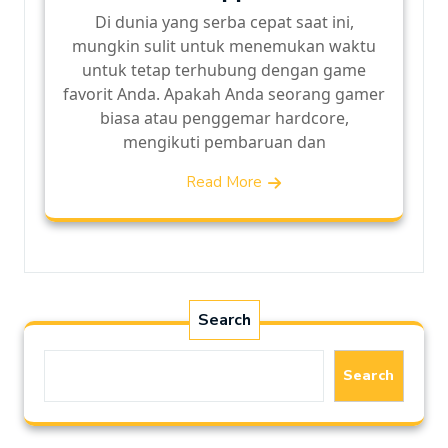
Di dunia yang serba cepat saat ini,
mungkin sulit untuk menemukan waktu
untuk tetap terhubung dengan game
favorit Anda. Apakah Anda seorang gamer
biasa atau penggemar hardcore,
mengikuti pembaruan dan
Read More
Search
Search