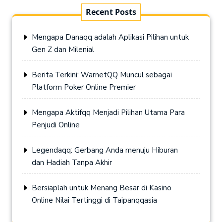
Recent Posts
Mengapa Danaqq adalah Aplikasi Pilihan untuk
Gen Z dan Milenial
Berita Terkini: WarnetQQ Muncul sebagai
Platform Poker Online Premier
Mengapa Aktifqq Menjadi Pilihan Utama Para
Penjudi Online
Legendaqq: Gerbang Anda menuju Hiburan
dan Hadiah Tanpa Akhir
Bersiaplah untuk Menang Besar di Kasino
Online Nilai Tertinggi di Taipanqqasia