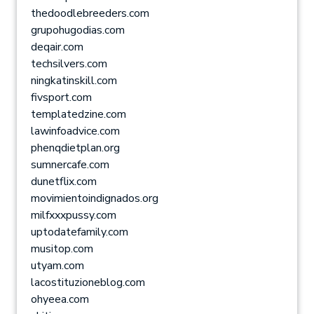
thedoodlebreeders.com
grupohugodias.com
deqair.com
techsilvers.com
ningkatinskill.com
fivsport.com
templatedzine.com
lawinfoadvice.com
phenqdietplan.org
sumnercafe.com
dunetflix.com
movimientoindignados.org
milfxxxpussy.com
uptodatefamily.com
musitop.com
utyam.com
lacostituzioneblog.com
ohyeea.com