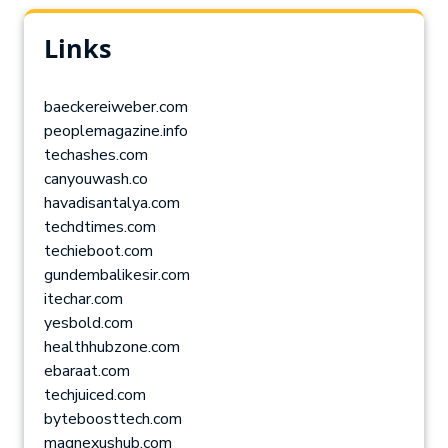
Links
baeckereiweber.com
peoplemagazine.info
techashes.com
canyouwash.co
havadisantalya.com
techdtimes.com
techieboot.com
gundembalikesir.com
itechar.com
yesbold.com
healthhubzone.com
ebaraat.com
techjuiced.com
byteboosttech.com
magnexushub.com