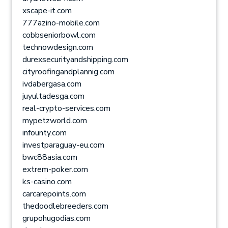
xscape-it.com
777azino-mobile.com
cobbseniorbowl.com
technowdesign.com
durexsecurityandshipping.com
cityroofingandplannig.com
ivdabergasa.com
juyultadesga.com
real-crypto-services.com
mypetzworld.com
infounty.com
investparaguay-eu.com
bwc88asia.com
extrem-poker.com
ks-casino.com
carcarepoints.com
thedoodlebreeders.com
grupohugodias.com