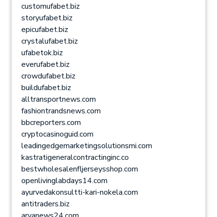
customufabet.biz
storyufabet.biz
epicufabet.biz
crystalufabet.biz
ufabetok.biz
everufabet.biz
crowdufabet.biz
buildufabet.biz
alltransportnews.com
fashiontrandsnews.com
bbcreporters.com
cryptocasinoguid.com
leadingedgemarketingsolutionsmi.com
kastratigeneralcontractinginc.co
bestwholesalenfljerseysshop.com
openlivinglabdays14.com
ayurvedakonsultti-kari-nokela.com
antitraders.biz
aryanews24.com