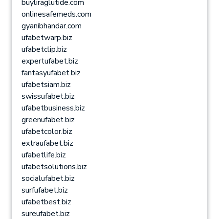
buyliraglutide.com
onlinesafemeds.com
gyanibhandar.com
ufabetwarp.biz
ufabetclip.biz
expertufabet.biz
fantasyufabet.biz
ufabetsiam.biz
swissufabet.biz
ufabetbusiness.biz
greenufabet.biz
ufabetcolor.biz
extraufabet.biz
ufabetlife.biz
ufabetsolutions.biz
socialufabet.biz
surfufabet.biz
ufabetbest.biz
sureufabet.biz