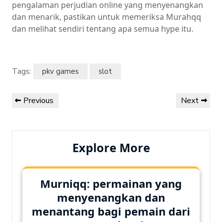
pengalaman perjudian online yang menyenangkan
dan menarik, pastikan untuk memeriksa Murahqq
dan melihat sendiri tentang apa semua hype itu.
Tags:
pkv games
slot
Post
Previous
Next
Previous
Next
navigation
Post
Post
Explore More
Murniqq: permainan yang
menyenangkan dan
menantang bagi pemain dari