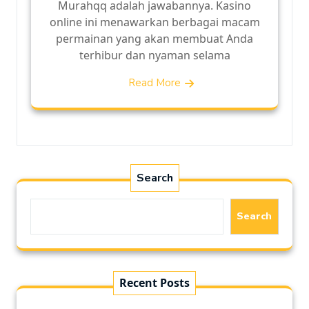
Murahqq adalah jawabannya. Kasino
online ini menawarkan berbagai macam
permainan yang akan membuat Anda
terhibur dan nyaman selama
Read More
Search
Search
Recent Posts