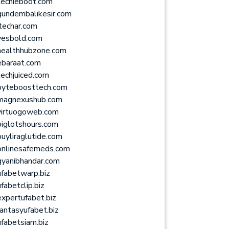
techieboot.com
gundembalikesir.com
itechar.com
yesbold.com
healthhubzone.com
ebaraat.com
techjuiced.com
byteboosttech.com
magnexushub.com
virtuogoweb.com
biglotshours.com
buyliraglutide.com
onlinesafemeds.com
gyanibhandar.com
ufabetwarp.biz
ufabetclip.biz
expertufabet.biz
fantasyufabet.biz
ufabetsiam.biz