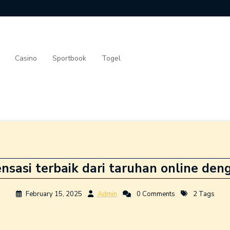
Casino
Sportbook
Togel
nsasi terbaik dari taruhan online de
February 15, 2025
Admin
0 Comments
2 Tags