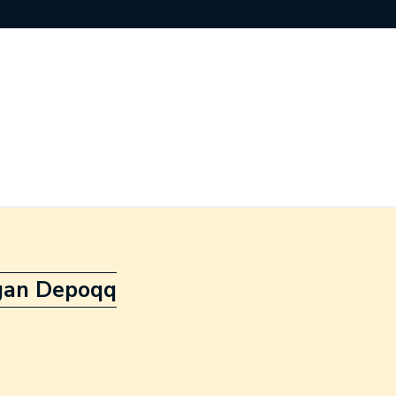
ngan Depoqq