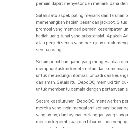
pemain dapat menyetor dan menarik dana den
Salah satu aspek paling menarik dari taruha
memenangkan hadiah besar dan jackpot. Situs 
promosi yang memberi pemain kesempatan un
hadiah uang tunai yang substansial. Apakah A
atau penjudi serius yang bertujuan untuk men
semua orang.
Selain pemilihan game yang mengesankan da
memprioritaskan keselamatan dan keamanan pe
untuk melindungi informasi pribadi dan keua
dan aman. Selain itu, DepoQQ memiliki tim du
untuk membantu pemain dengan pertanyaan at
Secara keseluruhan, DepoQQ menawarkan penga
mereka yang ingin mengalami sensasi besar pe
yang aman, dan layanan pelanggan yang sanga
mencari kegembiraan dan hiburan. Jadi menga