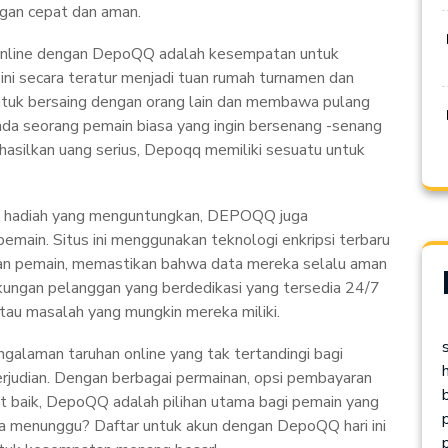
gan cepat dan aman.
n online dengan DepoQQ adalah kesempatan untuk
ini secara teratur menjadi tuan rumah turnamen dan
tuk bersaing dengan orang lain dan membawa pulang
nda seorang pemain biasa yang ingin bersenang -senang
ghasilkan uang serius, Depoqq memiliki sesuatu untuk
n hadiah yang menguntungkan, DEPOQQ juga
main. Situs ini menggunakan teknologi enkripsi terbaru
ngan pemain, memastikan bahwa data mereka selalu aman
kungan pelanggan yang berdedikasi yang tersedia 24/7
au masalah yang mungkin mereka miliki.
laman taruhan online yang tak tertandingi bagi
rjudian. Dengan berbagai permainan, opsi pembayaran
t baik, DepoQQ adalah pilihan utama bagi pemain yang
pa menunggu? Daftar untuk akun dengan DepoQQ hari ini