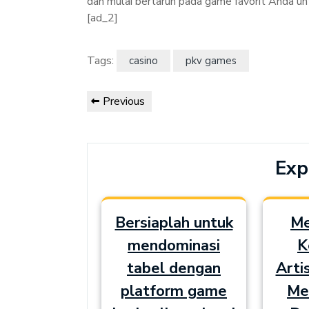
dan mulai bertaruh pada game favorit Anda u
[ad_2]
Tags:
casino
pkv games
Post
Previous
Previous
navigation
Post
Exp
Bersiaplah untuk
Me
mendominasi
K
tabel dengan
Arti
platform game
Me