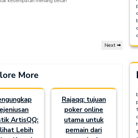
ntuk kesempatan menang besar!
Next
Next
Post
lore More
ngungkap
Rajaqq: tujuan
ejeniusan
poker online
stik ArtisQQ:
utama untuk
lihat Lebih
pemain dari