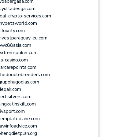
ivdabergasa.com
juyultadesga.com
real-crypto-services.com
mypetzworld.com
infounty.com
investparaguay-eu.com
bwc88asia.com
extrem-poker.com
ks-casino.com
carcarepoints.com
thedoodlebreeders.com
grupohugodias.com
deqair.com
techsilvers.com
ningkatinskill.com
fivsport.com
templatedzine.com
lawinfoadvice.com
phenqdietplan.org