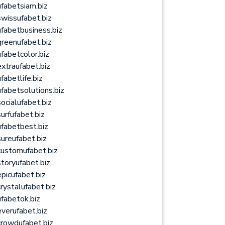
ufabetsiam.biz
swissufabet.biz
ufabetbusiness.biz
greenufabet.biz
ufabetcolor.biz
extraufabet.biz
ufabetlife.biz
ufabetsolutions.biz
socialufabet.biz
surfufabet.biz
ufabetbest.biz
sureufabet.biz
customufabet.biz
storyufabet.biz
epicufabet.biz
crystalufabet.biz
ufabetok.biz
everufabet.biz
crowdufabet.biz