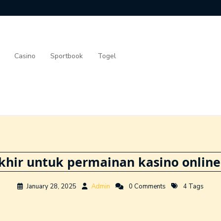
Casino
Sportbook
Togel
akhir untuk permainan kasino onli
January 28, 2025
Admin
0 Comments
4 Tags