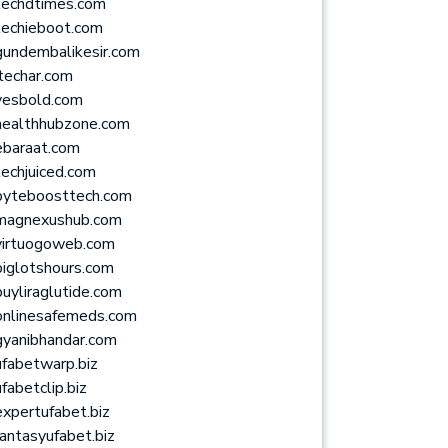
techdtimes.com
techieboot.com
gundembalikesir.com
itechar.com
yesbold.com
healthhubzone.com
ebaraat.com
techjuiced.com
byteboosttech.com
magnexushub.com
virtuogoweb.com
biglotshours.com
buyliraglutide.com
onlinesafemeds.com
gyanibhandar.com
ufabetwarp.biz
ufabetclip.biz
expertufabet.biz
fantasyufabet.biz