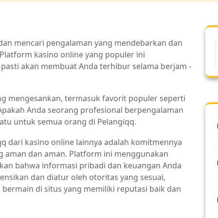
e dan mencari pengalaman yang mendebarkan dan
. Platform kasino online yang populer ini
asti akan membuat Anda terhibur selama berjam -
ng mengesankan, termasuk favorit populer seperti
ot. Apakah Anda seorang profesional berpengalaman
atu untuk semua orang di Pelangiqq.
q dari kasino online lainnya adalah komitmennya
g aman dan aman. Platform ini menggunakan
ikan bahwa informasi pribadi dan keuangan Anda
isensikan dan diatur oleh otoritas yang sesuai,
ermain di situs yang memiliki reputasi baik dan