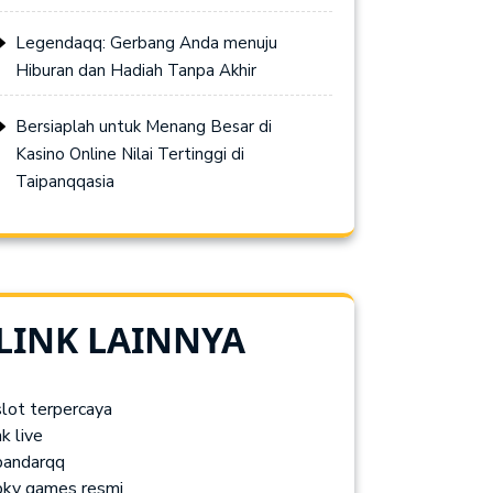
Legendaqq: Gerbang Anda menuju
Hiburan dan Hadiah Tanpa Akhir
Bersiaplah untuk Menang Besar di
Kasino Online Nilai Tertinggi di
Taipanqqasia
LINK LAINNYA
slot terpercaya
hk live
bandarqq
pkv games resmi