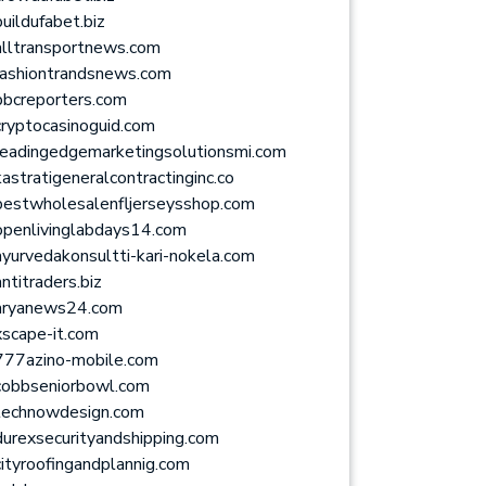
buildufabet.biz
alltransportnews.com
fashiontrandsnews.com
bbcreporters.com
cryptocasinoguid.com
leadingedgemarketingsolutionsmi.com
kastratigeneralcontractinginc.co
bestwholesalenfljerseysshop.com
openlivinglabdays14.com
ayurvedakonsultti-kari-nokela.com
antitraders.biz
aryanews24.com
xscape-it.com
777azino-mobile.com
cobbseniorbowl.com
technowdesign.com
durexsecurityandshipping.com
cityroofingandplannig.com