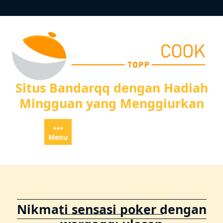
Skip
to
content
Situs Bandarqq dengan Hadiah
Mingguan yang Menggiurkan
Menu
Nikmati sensasi poker dengan