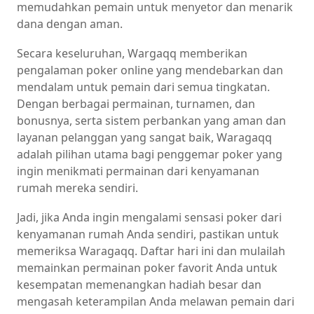
memudahkan pemain untuk menyetor dan menarik
dana dengan aman.
Secara keseluruhan, Wargaqq memberikan
pengalaman poker online yang mendebarkan dan
mendalam untuk pemain dari semua tingkatan.
Dengan berbagai permainan, turnamen, dan
bonusnya, serta sistem perbankan yang aman dan
layanan pelanggan yang sangat baik, Waragaqq
adalah pilihan utama bagi penggemar poker yang
ingin menikmati permainan dari kenyamanan
rumah mereka sendiri.
Jadi, jika Anda ingin mengalami sensasi poker dari
kenyamanan rumah Anda sendiri, pastikan untuk
memeriksa Waragaqq. Daftar hari ini dan mulailah
memainkan permainan poker favorit Anda untuk
kesempatan memenangkan hadiah besar dan
mengasah keterampilan Anda melawan pemain dari