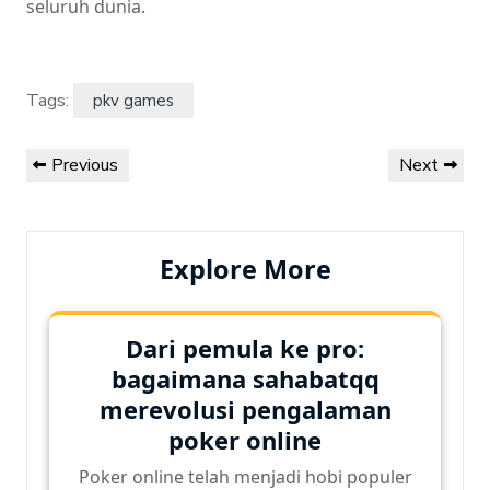
seluruh dunia.
Tags:
pkv games
Post
Previous
Next
Previous
Next
navigation
Post
Post
Explore More
Dari pemula ke pro:
bagaimana sahabatqq
merevolusi pengalaman
poker online
Poker online telah menjadi hobi populer