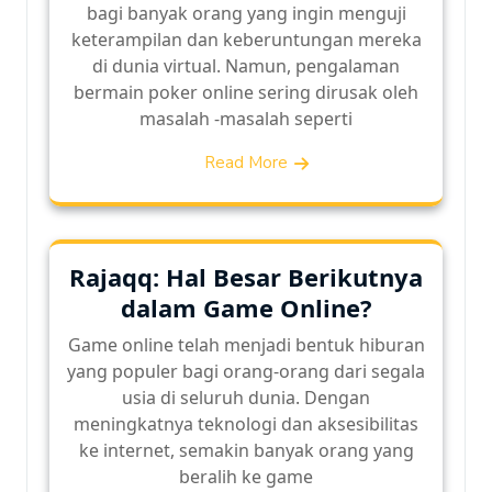
bagi banyak orang yang ingin menguji
keterampilan dan keberuntungan mereka
di dunia virtual. Namun, pengalaman
bermain poker online sering dirusak oleh
masalah -masalah seperti
Read More
Rajaqq: Hal Besar Berikutnya
dalam Game Online?
Game online telah menjadi bentuk hiburan
yang populer bagi orang-orang dari segala
usia di seluruh dunia. Dengan
meningkatnya teknologi dan aksesibilitas
ke internet, semakin banyak orang yang
beralih ke game