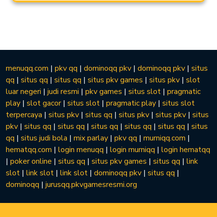
menuqq.com
|
pkv qq
|
dominoqq pkv
|
dominoqq pkv
|
situs
qq
|
situs qq
|
situs qq
|
situs pkv games
|
situs pkv
|
slot
luar negeri
|
judi resmi
|
pkv games
|
situs slot
|
pragmatic
play
|
slot gacor
|
situs slot
|
pragmatic play
|
situs slot
terpercaya
|
situs pkv
|
situs qq
|
situs pkv
|
situs pkv
|
situs
pkv
|
situs qq
|
situs qq
|
situs qq
|
situs qq
|
situs qq
|
situs
qq
|
situs judi bola
|
mix parlay
|
pkv qq
|
murniqq.com
|
hematqq.com
|
login menuqq
|
login murniqq
|
login hematqq
|
poker online
|
situs qq
|
situs pkv games
|
situs qq
|
link
slot
|
link slot
|
link slot
|
dominoqq pkv
|
situs qq
|
dominoqq
|
jurusqq.pkvgamesresmi.org