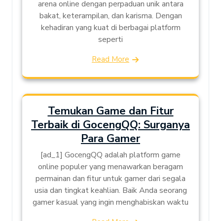
arena online dengan perpaduan unik antara
bakat, keterampilan, dan karisma. Dengan
kehadiran yang kuat di berbagai platform
seperti
Read More
Temukan Game dan Fitur
Terbaik di GocengQQ: Surganya
Para Gamer
[ad_1] GocengQQ adalah platform game
online populer yang menawarkan beragam
permainan dan fitur untuk gamer dari segala
usia dan tingkat keahlian. Baik Anda seorang
gamer kasual yang ingin menghabiskan waktu