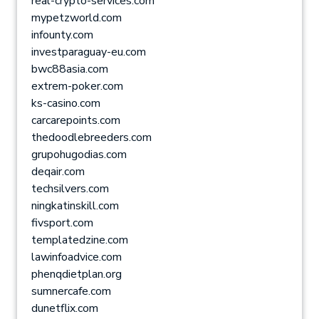
real-crypto-services.com
mypetzworld.com
infounty.com
investparaguay-eu.com
bwc88asia.com
extrem-poker.com
ks-casino.com
carcarepoints.com
thedoodlebreeders.com
grupohugodias.com
deqair.com
techsilvers.com
ningkatinskill.com
fivsport.com
templatedzine.com
lawinfoadvice.com
phenqdietplan.org
sumnercafe.com
dunetflix.com