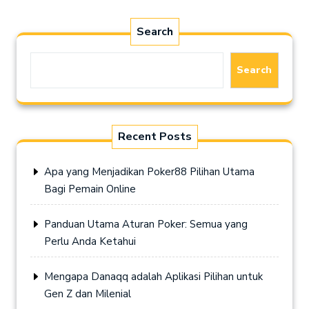
Search
Search
Recent Posts
Apa yang Menjadikan Poker88 Pilihan Utama
Bagi Pemain Online
Panduan Utama Aturan Poker: Semua yang
Perlu Anda Ketahui
Mengapa Danaqq adalah Aplikasi Pilihan untuk
Gen Z dan Milenial