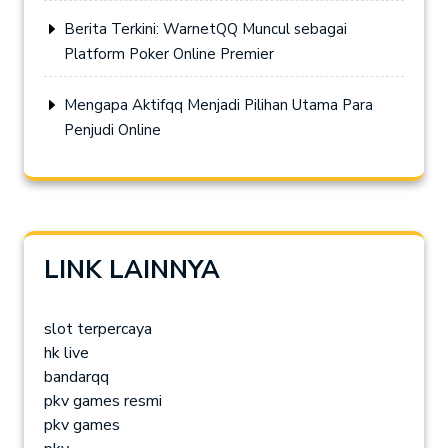
Berita Terkini: WarnetQQ Muncul sebagai
Platform Poker Online Premier
Mengapa Aktifqq Menjadi Pilihan Utama Para
Penjudi Online
LINK LAINNYA
slot terpercaya
hk live
bandarqq
pkv games resmi
pkv games