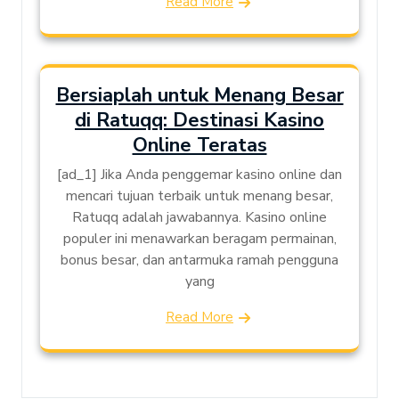
Read More
Bersiaplah untuk Menang Besar
di Ratuqq: Destinasi Kasino
Online Teratas
[ad_1] Jika Anda penggemar kasino online dan
mencari tujuan terbaik untuk menang besar,
Ratuqq adalah jawabannya. Kasino online
populer ini menawarkan beragam permainan,
bonus besar, dan antarmuka ramah pengguna
yang
Read More