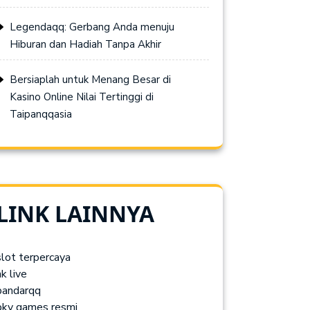
Legendaqq: Gerbang Anda menuju
Hiburan dan Hadiah Tanpa Akhir
Bersiaplah untuk Menang Besar di
Kasino Online Nilai Tertinggi di
Taipanqqasia
LINK LAINNYA
slot terpercaya
hk live
bandarqq
pkv games resmi