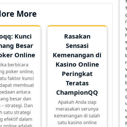
lore More
oqq: Kunci
Rasakan
ang Besar
Sensasi
oker Online
Kemenangan di
Kasino Online
ika berbicara
ng poker online,
Peringkat
atu faktor kunci
Teratas
 dapat membuat
ChampionQQ
bedaan antara
ang besar dan
Apakah Anda siap
 – strategi. Dan
merasakan serunya
h satu strategi
kemenangan di salah
ng efektif dalam
satu kasino online
r online adalah