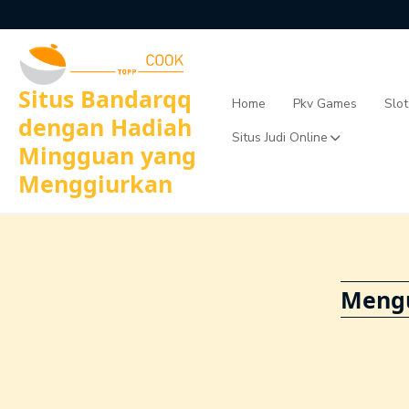
Skip
to
content
Situs Bandarqq
Home
Pkv Games
Slot
dengan Hadiah
Situs Judi Online
Mingguan yang
Menggiurkan
Mengu