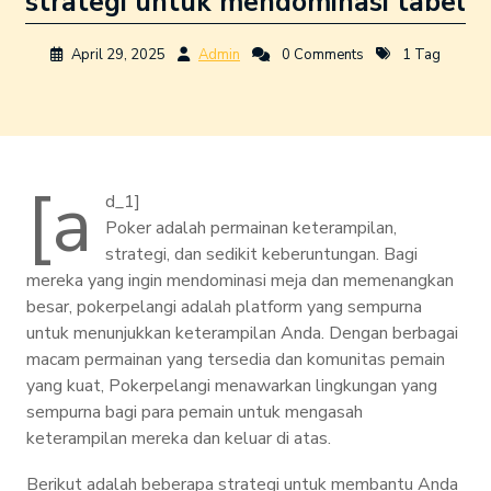
strategi untuk mendominasi tabel
April 29, 2025
Admin
0 Comments
1 Tag
[a
d_1]
Poker adalah permainan keterampilan,
strategi, dan sedikit keberuntungan. Bagi
mereka yang ingin mendominasi meja dan memenangkan
besar, pokerpelangi adalah platform yang sempurna
untuk menunjukkan keterampilan Anda. Dengan berbagai
macam permainan yang tersedia dan komunitas pemain
yang kuat, Pokerpelangi menawarkan lingkungan yang
sempurna bagi para pemain untuk mengasah
keterampilan mereka dan keluar di atas.
Berikut adalah beberapa strategi untuk membantu Anda