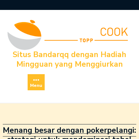
Skip
to
content
Situs Bandarqq dengan Hadiah
Mingguan yang Menggiurkan
Menu
Menang besar dengan pokerpelangi: