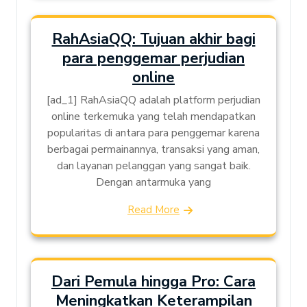
RahAsiaQQ: Tujuan akhir bagi
para penggemar perjudian
online
[ad_1] RahAsiaQQ adalah platform perjudian
online terkemuka yang telah mendapatkan
popularitas di antara para penggemar karena
berbagai permainannya, transaksi yang aman,
dan layanan pelanggan yang sangat baik.
Dengan antarmuka yang
Read More
Dari Pemula hingga Pro: Cara
Meningkatkan Keterampilan