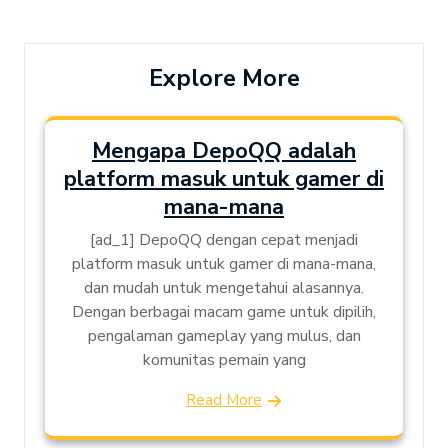
navigation
Post
Post
Explore More
Mengapa DepoQQ adalah
platform masuk untuk gamer di
mana-mana
[ad_1] DepoQQ dengan cepat menjadi
platform masuk untuk gamer di mana-mana,
dan mudah untuk mengetahui alasannya.
Dengan berbagai macam game untuk dipilih,
pengalaman gameplay yang mulus, dan
komunitas pemain yang
Read More