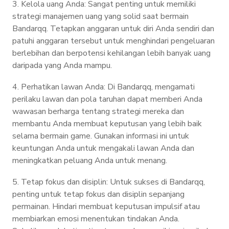
3. Kelola uang Anda: Sangat penting untuk memiliki
strategi manajemen uang yang solid saat bermain
Bandarqq. Tetapkan anggaran untuk diri Anda sendiri dan
patuhi anggaran tersebut untuk menghindari pengeluaran
berlebihan dan berpotensi kehilangan lebih banyak uang
daripada yang Anda mampu.
4. Perhatikan lawan Anda: Di Bandarqq, mengamati
perilaku lawan dan pola taruhan dapat memberi Anda
wawasan berharga tentang strategi mereka dan
membantu Anda membuat keputusan yang lebih baik
selama bermain game. Gunakan informasi ini untuk
keuntungan Anda untuk mengakali lawan Anda dan
meningkatkan peluang Anda untuk menang.
5. Tetap fokus dan disiplin: Untuk sukses di Bandarqq,
penting untuk tetap fokus dan disiplin sepanjang
permainan. Hindari membuat keputusan impulsif atau
membiarkan emosi menentukan tindakan Anda.