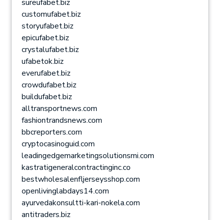
sureufabet.biz
customufabet.biz
storyufabet.biz
epicufabet.biz
crystalufabet.biz
ufabetok.biz
everufabet.biz
crowdufabet.biz
buildufabet.biz
alltransportnews.com
fashiontrandsnews.com
bbcreporters.com
cryptocasinoguid.com
leadingedgemarketingsolutionsmi.com
kastratigeneralcontractinginc.co
bestwholesalenfljerseysshop.com
openlivinglabdays14.com
ayurvedakonsultti-kari-nokela.com
antitraders.biz