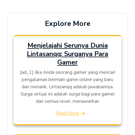
navigation
Post
Post
Explore More
Menjelajahi Serunya Dunia
Lintasanqq: Surganya Para
Gamer
[ad_1] Jika Anda seorang gamer yang mencari
pengalaman bermain game online yang baru
dan menarik, Lintasanqq adalah jawabannya.
Surga virtual ini adalah surga bagi para gamer
dari semua level, menawarkan
Read More