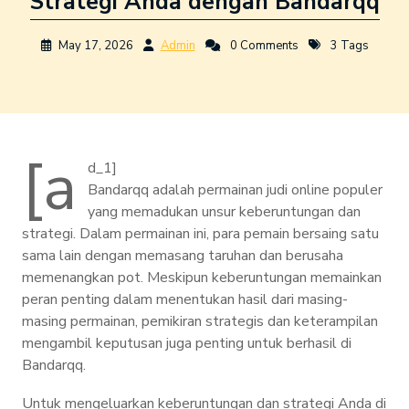
Strategi Anda dengan Bandarqq
May 17, 2026
Admin
0 Comments
3 Tags
[a
d_1]
Bandarqq adalah permainan judi online populer
yang memadukan unsur keberuntungan dan
strategi. Dalam permainan ini, para pemain bersaing satu
sama lain dengan memasang taruhan dan berusaha
memenangkan pot. Meskipun keberuntungan memainkan
peran penting dalam menentukan hasil dari masing-
masing permainan, pemikiran strategis dan keterampilan
mengambil keputusan juga penting untuk berhasil di
Bandarqq.
Untuk mengeluarkan keberuntungan dan strategi Anda di