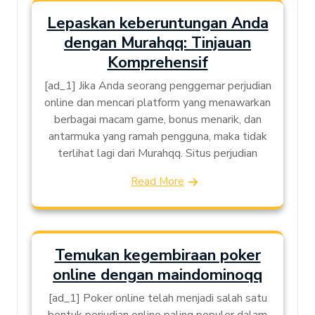
Lepaskan keberuntungan Anda
dengan Murahqq: Tinjauan
Komprehensif
[ad_1] Jika Anda seorang penggemar perjudian
online dan mencari platform yang menawarkan
berbagai macam game, bonus menarik, dan
antarmuka yang ramah pengguna, maka tidak
terlihat lagi dari Murahqq. Situs perjudian
Read More
Temukan kegembiraan poker
online dengan maindominoqq
[ad_1] Poker online telah menjadi salah satu
bentuk perjudian online paling populer dalam