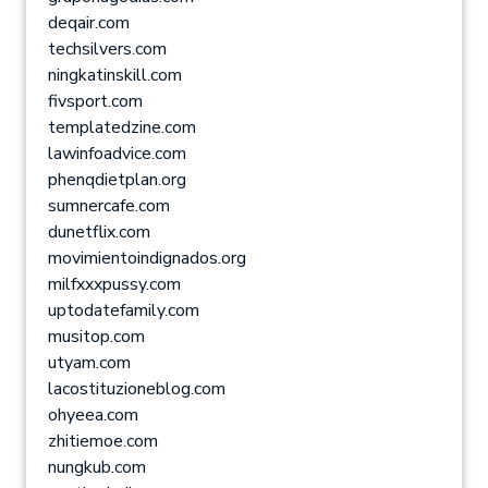
deqair.com
techsilvers.com
ningkatinskill.com
fivsport.com
templatedzine.com
lawinfoadvice.com
phenqdietplan.org
sumnercafe.com
dunetflix.com
movimientoindignados.org
milfxxxpussy.com
uptodatefamily.com
musitop.com
utyam.com
lacostituzioneblog.com
ohyeea.com
zhitiemoe.com
nungkub.com