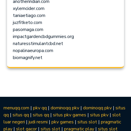
anotherindian.com
xylemcider.com
taniaetiago.com
juzfitketo.com
pasomaga.com
impactgardencbdgummies.org
naturesstimulantcbd.net
nopalinaeuropa.com
biomagnify.net
menuqq.com
|
pkv qq
|
dominoqq pkv
|
dominoqq pkv
|
situs
qq
|
situs qq
|
situs qq
|
situs pkv games
|
situs pkv
|
slot
luar negeri
|
judi resmi
|
pkv games
|
situs slot
|
pragmatic
play
|
slot gacor
|
situs slot
|
pragmatic play
|
situs slot