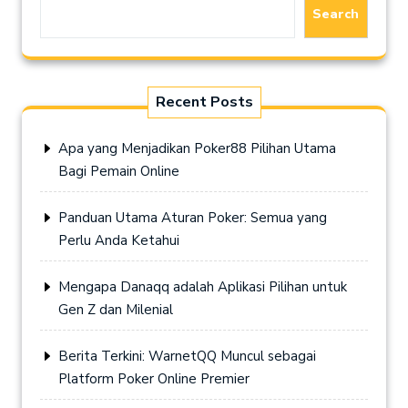
Search
Recent Posts
Apa yang Menjadikan Poker88 Pilihan Utama
Bagi Pemain Online
Panduan Utama Aturan Poker: Semua yang
Perlu Anda Ketahui
Mengapa Danaqq adalah Aplikasi Pilihan untuk
Gen Z dan Milenial
Berita Terkini: WarnetQQ Muncul sebagai
Platform Poker Online Premier