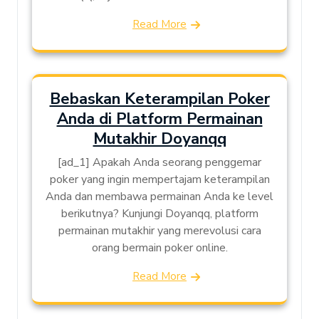
Read More
Bebaskan Keterampilan Poker
Anda di Platform Permainan
Mutakhir Doyanqq
[ad_1] Apakah Anda seorang penggemar
poker yang ingin mempertajam keterampilan
Anda dan membawa permainan Anda ke level
berikutnya? Kunjungi Doyanqq, platform
permainan mutakhir yang merevolusi cara
orang bermain poker online.
Read More