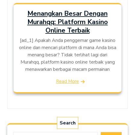
Menangkan Besar Dengan
Murahqq: Platform Kasino
Online Terbaik
[ad_1] Apakah Anda penggemar game kasino
online dan mencari platform di mana Anda bisa
menang besar? Tidak terlihat lagi dari
Murahqq, platform kasino online terbaik yang
menawarkan berbagai macam permainan
Read More
Search