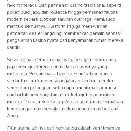
favorit mereka. Dari permainan kasino tradisional seperti
poker, blackjack, dan roulette hingga permainan favorit
modern seperti slot dan taruhan olahraga, Kemilauqq
memiliki semuanya. Platform ini juga menawarkan
permainan dealer langsung, memberikan pemain sensasi
pengalaman kasino nyata dari kenyamanan rumah mereka
sendiri.
Selain pilihan permainannya yang beragam, Kemilauqq
juga menonjol karena bonus dan promosinya yang
melimpah. Pemain baru dapat memanfaatkan bonus
sambutan untuk memulai perjalanan taruhan mereka,
sementara pelanggan setia dapat menikmati promosi
dan hadiah berkelanjutan untuk kelanjutan permainan
mereka. Dengan Kemilauqq, Anda dapat memaksimalkan
kemenangan dan memaksimalkan pengalaman bertaruh
Anda.
Fitur utama lainnya dari Kemilauqq adalah komitmennya