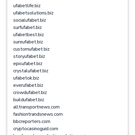
ufabetlife.biz
ufabetsolutions.biz
socialufabet.biz
surfufabet.biz
ufabetbest.biz
sureufabet.biz
customufabet.biz
storyufabet.biz
epicufabet.biz
crystalufabet.biz
ufabetok.biz
everufabet.biz
crowdufabet.biz
buildufabet.biz
alltransportnews.com
fashiontrandsnews.com
bbcreporters.com
cryptocasinoguid.com