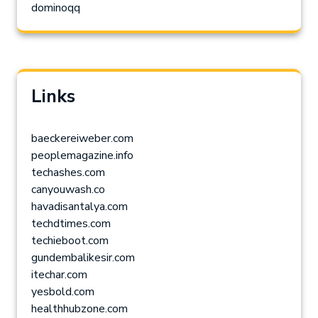
dominoqq
Links
baeckereiweber.com
peoplemagazine.info
techashes.com
canyouwash.co
havadisantalya.com
techdtimes.com
techieboot.com
gundembalikesir.com
itechar.com
yesbold.com
healthhubzone.com