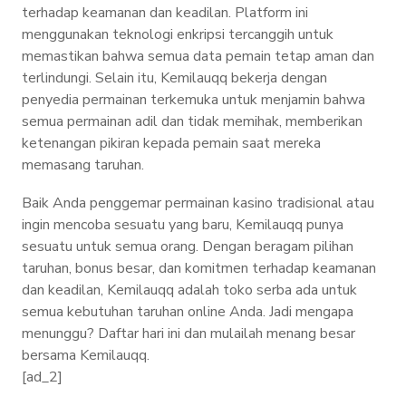
terhadap keamanan dan keadilan. Platform ini
menggunakan teknologi enkripsi tercanggih untuk
memastikan bahwa semua data pemain tetap aman dan
terlindungi. Selain itu, Kemilauqq bekerja dengan
penyedia permainan terkemuka untuk menjamin bahwa
semua permainan adil dan tidak memihak, memberikan
ketenangan pikiran kepada pemain saat mereka
memasang taruhan.
Baik Anda penggemar permainan kasino tradisional atau
ingin mencoba sesuatu yang baru, Kemilauqq punya
sesuatu untuk semua orang. Dengan beragam pilihan
taruhan, bonus besar, dan komitmen terhadap keamanan
dan keadilan, Kemilauqq adalah toko serba ada untuk
semua kebutuhan taruhan online Anda. Jadi mengapa
menunggu? Daftar hari ini dan mulailah menang besar
bersama Kemilauqq.
[ad_2]