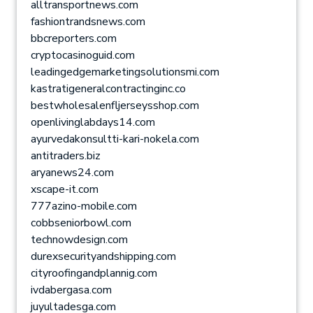
alltransportnews.com
fashiontrandsnews.com
bbcreporters.com
cryptocasinoguid.com
leadingedgemarketingsolutionsmi.com
kastratigeneralcontractinginc.co
bestwholesalenfljerseysshop.com
openlivinglabdays14.com
ayurvedakonsultti-kari-nokela.com
antitraders.biz
aryanews24.com
xscape-it.com
777azino-mobile.com
cobbseniorbowl.com
technowdesign.com
durexsecurityandshipping.com
cityroofingandplannig.com
ivdabergasa.com
juyultadesga.com