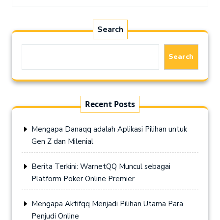
Search
Search
Recent Posts
Mengapa Danaqq adalah Aplikasi Pilihan untuk
Gen Z dan Milenial
Berita Terkini: WarnetQQ Muncul sebagai
Platform Poker Online Premier
Mengapa Aktifqq Menjadi Pilihan Utama Para
Penjudi Online