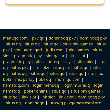
menuqq.com
|
pkv qq
|
dominoqq pkv
|
dominoqq pkv
|
situs qq
|
situs qq
|
situs qq
|
situs pkv games
|
situs
pkv
|
slot luar negeri
|
judi resmi
|
pkv games
|
situs
slot
|
pragmatic play
|
slot gacor
|
situs slot
|
pragmatic play
|
situs slot terpercaya
|
situs pkv
|
situs
qq
|
situs pkv
|
situs pkv
|
situs pkv
|
situs qq
|
situs
qq
|
situs qq
|
situs qq
|
situs qq
|
situs qq
|
situs judi
bola
|
mix parlay
|
pkv qq
|
murniqq.com
|
hematqq.com
|
login menuqq
|
login murniqq
|
login
hematqq
|
poker online
|
situs qq
|
situs pkv games
|
situs qq
|
link slot
|
link slot
|
link slot
|
dominoqq pkv
|
situs qq
|
dominoqq
|
jurusqq.pkvgamesresmi.org