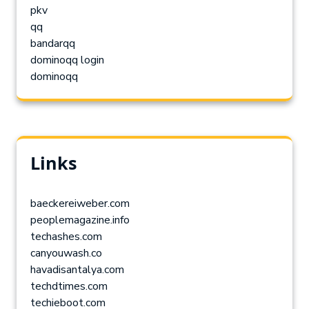
pkv
qq
bandarqq
dominoqq login
dominoqq
Links
baeckereiweber.com
peoplemagazine.info
techashes.com
canyouwash.co
havadisantalya.com
techdtimes.com
techieboot.com