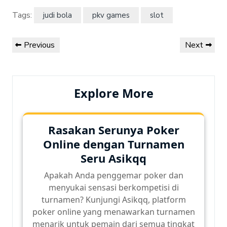
Tags:
judi bola
pkv games
slot
Post
Previous
Next
Previous
Next
navigation
Post
Post
Explore More
Rasakan Serunya Poker
Online dengan Turnamen
Seru Asikqq
Apakah Anda penggemar poker dan
menyukai sensasi berkompetisi di
turnamen? Kunjungi Asikqq, platform
poker online yang menawarkan turnamen
menarik untuk pemain dari semua tingkat