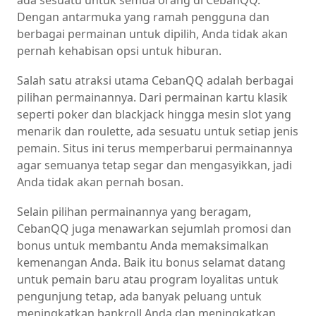
Dengan antarmuka yang ramah pengguna dan
berbagai permainan untuk dipilih, Anda tidak akan
pernah kehabisan opsi untuk hiburan.
Salah satu atraksi utama CebanQQ adalah berbagai
pilihan permainannya. Dari permainan kartu klasik
seperti poker dan blackjack hingga mesin slot yang
menarik dan roulette, ada sesuatu untuk setiap jenis
pemain. Situs ini terus memperbarui permainannya
agar semuanya tetap segar dan mengasyikkan, jadi
Anda tidak akan pernah bosan.
Selain pilihan permainannya yang beragam,
CebanQQ juga menawarkan sejumlah promosi dan
bonus untuk membantu Anda memaksimalkan
kemenangan Anda. Baik itu bonus selamat datang
untuk pemain baru atau program loyalitas untuk
pengunjung tetap, ada banyak peluang untuk
meningkatkan bankroll Anda dan meningkatkan