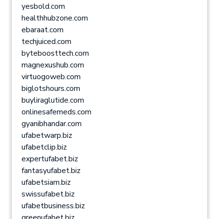
yesbold.com
healthhubzone.com
ebaraat.com
techjuiced.com
byteboosttech.com
magnexushub.com
virtuogoweb.com
biglotshours.com
buyliraglutide.com
onlinesafemeds.com
gyanibhandar.com
ufabetwarp.biz
ufabetclip.biz
expertufabet.biz
fantasyufabet.biz
ufabetsiam.biz
swissufabet.biz
ufabetbusiness.biz
greenufabet.biz