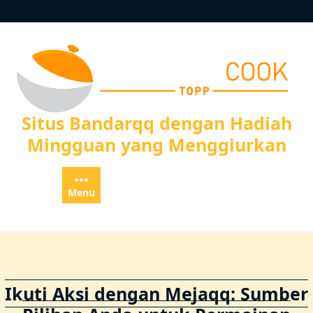
Skip
to
content
Situs Bandarqq dengan Hadiah
Mingguan yang Menggiurkan
Menu
Ikuti Aksi dengan Mejaqq: Sumber