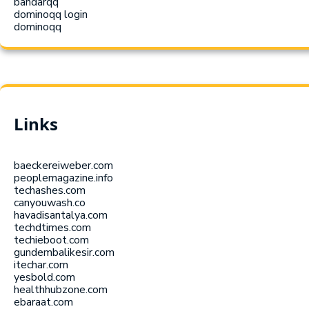
bandarqq
dominoqq login
dominoqq
Links
baeckereiweber.com
peoplemagazine.info
techashes.com
canyouwash.co
havadisantalya.com
techdtimes.com
techieboot.com
gundembalikesir.com
itechar.com
yesbold.com
healthhubzone.com
ebaraat.com