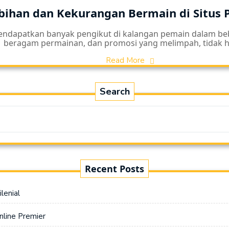
ebihan dan Kekurangan Bermain di Situs 
h mendapatkan banyak pengikut di kalangan pemain dalam b
beragam permainan, dan promosi yang melimpah, tidak 
Read More
Search
Recent Posts
lenial
nline Premier