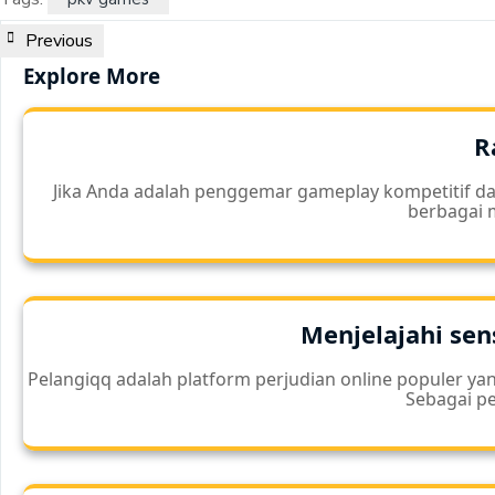
Post
Previous
Previous
navigation
Post
Explore More
R
Jika Anda adalah penggemar gameplay kompetitif 
berbagai 
Menjelajahi sen
Pelangiqq adalah platform perjudian online populer 
Sebagai pe