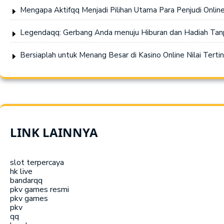
Mengapa Aktifqq Menjadi Pilihan Utama Para Penjudi Onlin
Legendaqq: Gerbang Anda menuju Hiburan dan Hadiah Tan
Bersiaplah untuk Menang Besar di Kasino Online Nilai Tertin
LINK LAINNYA
slot terpercaya
hk live
bandarqq
pkv games resmi
pkv games
pkv
qq