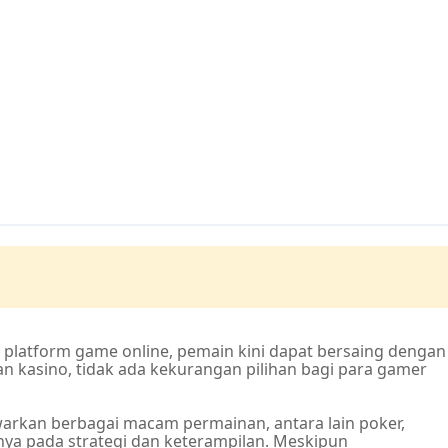
 platform game online, pemain kini dapat bersaing dengan
n kasino, tidak ada kekurangan pilihan bagi para gamer
warkan berbagai macam permainan, antara lain poker,
nya pada strategi dan keterampilan. Meskipun