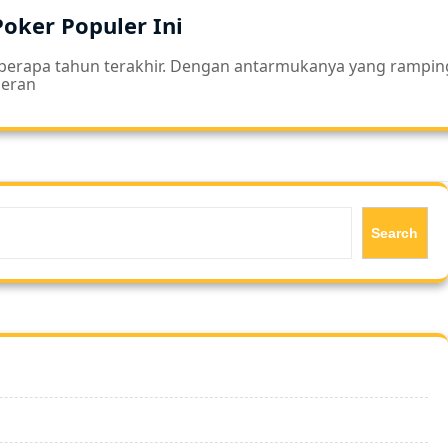
Poker Populer Ini
eberapa tahun terakhir. Dengan antarmukanya yang rampin
heran
Search