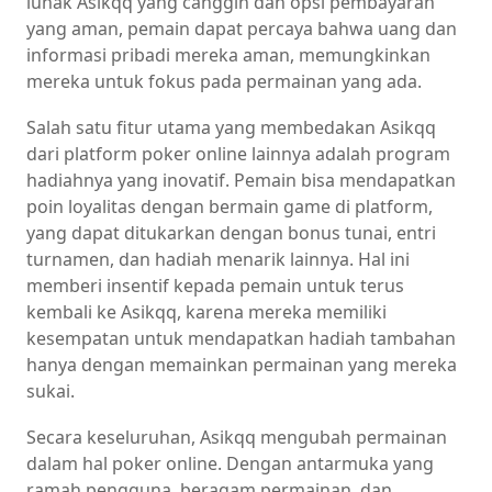
lunak Asikqq yang canggih dan opsi pembayaran
yang aman, pemain dapat percaya bahwa uang dan
informasi pribadi mereka aman, memungkinkan
mereka untuk fokus pada permainan yang ada.
Salah satu fitur utama yang membedakan Asikqq
dari platform poker online lainnya adalah program
hadiahnya yang inovatif. Pemain bisa mendapatkan
poin loyalitas dengan bermain game di platform,
yang dapat ditukarkan dengan bonus tunai, entri
turnamen, dan hadiah menarik lainnya. Hal ini
memberi insentif kepada pemain untuk terus
kembali ke Asikqq, karena mereka memiliki
kesempatan untuk mendapatkan hadiah tambahan
hanya dengan memainkan permainan yang mereka
sukai.
Secara keseluruhan, Asikqq mengubah permainan
dalam hal poker online. Dengan antarmuka yang
ramah pengguna, beragam permainan, dan