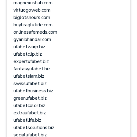
magnexushub.com
virtuogoweb.com
biglotshours.com
buyliraglutide.com
onlinesafemeds.com
gyanibhandar.com
ufabetwarp.biz
ufabetclip.biz
expertufabet.biz
fantasyufabet.biz
ufabetsiam.biz
swissufabet.biz
ufabetbusiness.biz
greenufabet.biz
ufabetcolor.biz
extraufabet.biz
ufabetlife.biz
ufabetsolutions.biz
socialufabet.biz