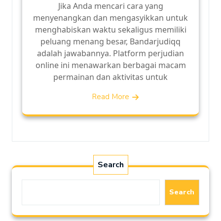
Jika Anda mencari cara yang
menyenangkan dan mengasyikkan untuk
menghabiskan waktu sekaligus memiliki
peluang menang besar, Bandarjudiqq
adalah jawabannya. Platform perjudian
online ini menawarkan berbagai macam
permainan dan aktivitas untuk
Read More
Search
Search