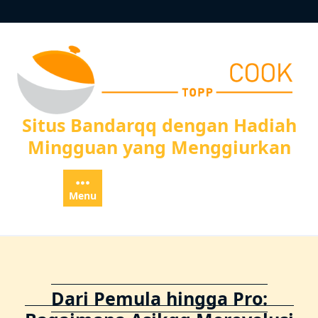
Skip
to
content
Situs Bandarqq dengan Hadiah
Mingguan yang Menggiurkan
Menu
Dari Pemula hingga Pro: