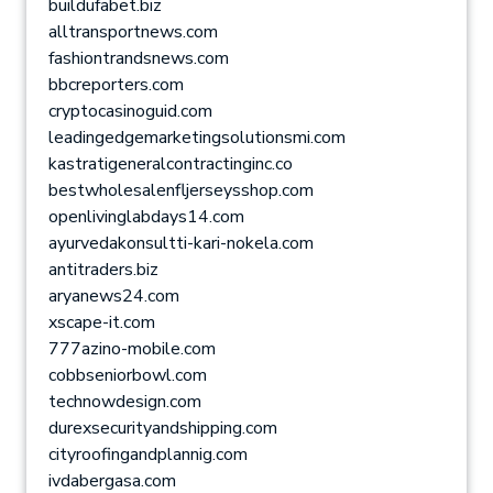
buildufabet.biz
alltransportnews.com
fashiontrandsnews.com
bbcreporters.com
cryptocasinoguid.com
leadingedgemarketingsolutionsmi.com
kastratigeneralcontractinginc.co
bestwholesalenfljerseysshop.com
openlivinglabdays14.com
ayurvedakonsultti-kari-nokela.com
antitraders.biz
aryanews24.com
xscape-it.com
777azino-mobile.com
cobbseniorbowl.com
technowdesign.com
durexsecurityandshipping.com
cityroofingandplannig.com
ivdabergasa.com