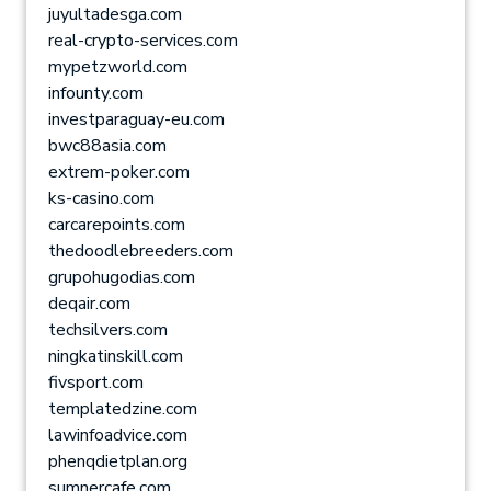
juyultadesga.com
real-crypto-services.com
mypetzworld.com
infounty.com
investparaguay-eu.com
bwc88asia.com
extrem-poker.com
ks-casino.com
carcarepoints.com
thedoodlebreeders.com
grupohugodias.com
deqair.com
techsilvers.com
ningkatinskill.com
fivsport.com
templatedzine.com
lawinfoadvice.com
phenqdietplan.org
sumnercafe.com