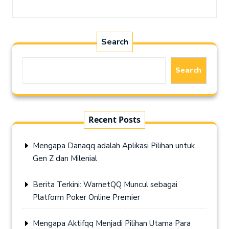
Search
Search
Recent Posts
Mengapa Danaqq adalah Aplikasi Pilihan untuk
Gen Z dan Milenial
Berita Terkini: WarnetQQ Muncul sebagai
Platform Poker Online Premier
Mengapa Aktifqq Menjadi Pilihan Utama Para