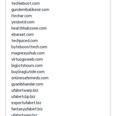
techieboot.com
gundembalikesir.com
itechar.com
yesbold.com
healthhubzone.com
ebaraat.com
techjuiced.com
byteboosttech.com
magnexushub.com
virtuogoweb.com
biglotshours.com
buyliraglutide.com
onlinesafemeds.com
gyanibhandar.com
ufabetwarp.biz
ufabetclip.biz
expertufabet.biz
fantasyufabet.biz
ufabetsiam.biz