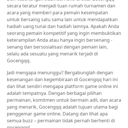
secara teratur menjadi tuan rumah turnamen dan
acara yang memberi para pemain kesempatan
untuk bersaing satu sama lain untuk mendapatkan
hadiah uang tunai dan hadiah lainnya. Apakah Anda
seorang pemain kompetitif yang ingin membuktikan
keterampilan Anda atau hanya ingin bersenang -
senang dan bersosialisasi dengan pemain lain,
selalu ada sesuatu yang menarik terjadi di
Gocengqq.
Jadi mengapa menunggu? Bergabunglah dengan
kesenangan dan kegembiraan di Gocengqq hari ini
dan lihat sendiri mengapa platform game online ini
adalah tempatnya. Dengan berbagai pilihan
permainan, komitmen untuk bermain adil, dan acara
yang menarik, Gocengqq adalah tujuan utama bagi
penggemar game online. Datang dan lihat apa
semua buzz – permainan tidak pernah berhenti di
gocengqq!