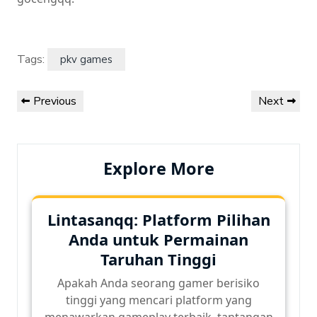
Tags:
pkv games
Post
Previous
Next
Previous
Next
navigation
Post
Post
Explore More
Lintasanqq: Platform Pilihan
Anda untuk Permainan
Taruhan Tinggi
Apakah Anda seorang gamer berisiko
tinggi yang mencari platform yang
menawarkan gameplay terbaik, tantangan