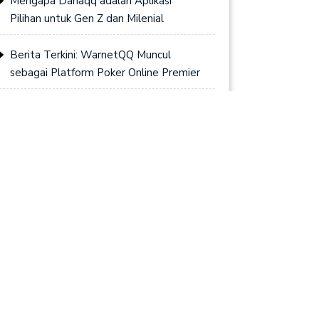
Mengapa Danaqq adalah Aplikasi
Pilihan untuk Gen Z dan Milenial
Berita Terkini: WarnetQQ Muncul
sebagai Platform Poker Online Premier
Mengapa Aktifqq Menjadi Pilihan
Utama Para Penjudi Online