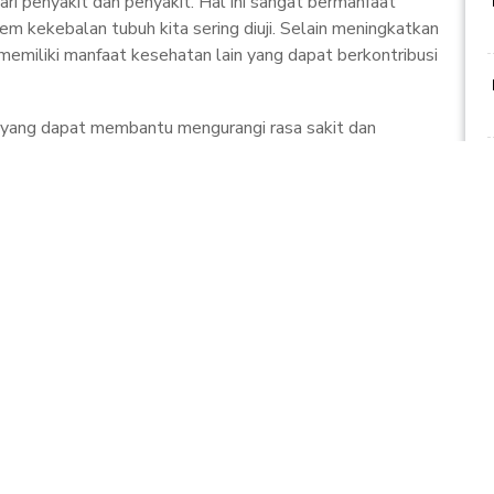
i penyakit dan penyakit. Hal ini sangat bermanfaat
em kekebalan tubuh kita sering diuji. Selain meningkatkan
emiliki manfaat kesehatan lain yang dapat berkontribusi
si yang dapat membantu mengurangi rasa sakit dan
 membantu bagi mereka yang menderita kondisi seperti
a. Hematqq juga memiliki sifat antioksidan yang dapat
akibat radikal bebas dan stres oksidatif. Dengan
 membantu memperlambat proses penuaan dan
ara keseluruhan.
 anti-inflamasi, Hematqq juga terbukti memiliki efek
bahwa beta-glukan dalam Hematqq dapat membantu
gkatkan efektivitas kemoterapi dan terapi radiasi. Hal
ga bagi mereka yang berisiko terkena kanker atau
en ampuh yang dapat membantu meningkatkan sistem
raan Anda secara keseluruhan. Dengan memasukkan