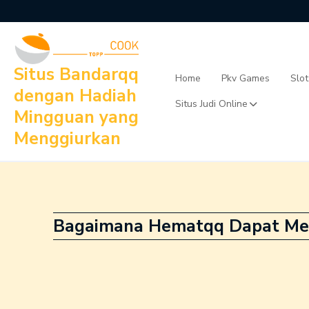
Skip
to
content
Situs Bandarqq
Home
Pkv Games
Slot
dengan Hadiah
Situs Judi Online
Mingguan yang
Menggiurkan
Bagaimana Hematqq Dapat Men