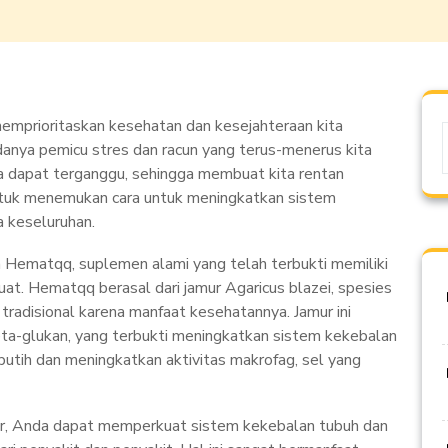
 memprioritaskan kesehatan dan kesejahteraan kita
anya pemicu stres dan racun yang terus-menerus kita
ita dapat terganggu, sehingga membuat kita rentan
ntuk menemukan cara untuk meningkatkan sistem
a keseluruhan.
n Hematqq, suplemen alami yang telah terbukti memiliki
at. Hematqq berasal dari jamur Agaricus blazei, spesies
radisional karena manfaat kesehatannya. Jamur ini
eta-glukan, yang terbukti meningkatkan sistem kekebalan
utih dan meningkatkan aktivitas makrofag, sel yang
, Anda dapat memperkuat sistem kekebalan tubuh dan