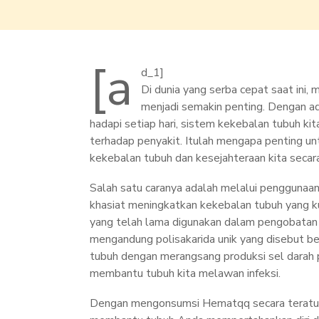
[a
d_1]
Di dunia yang serba cepat saat ini,
menjadi semakin penting. Dengan ad
hadapi setiap hari, sistem kekebalan tubuh k
terhadap penyakit. Itulah mengapa penting u
kekebalan tubuh dan kesejahteraan kita secar
Salah satu caranya adalah melalui penggunaa
khasiat meningkatkan kekebalan tubuh yang ku
yang telah lama digunakan dalam pengobatan t
mengandung polisakarida unik yang disebut b
tubuh dengan merangsang produksi sel darah p
membantu tubuh kita melawan infeksi.
Dengan mengonsumsi Hematqq secara teratur