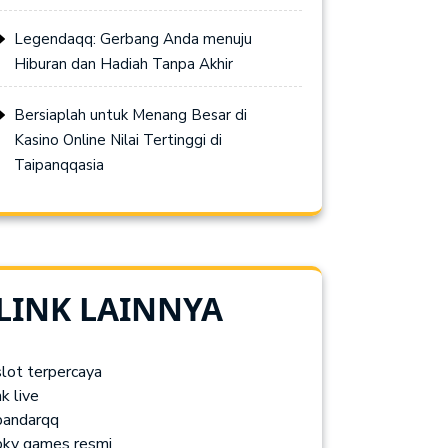
Legendaqq: Gerbang Anda menuju
Hiburan dan Hadiah Tanpa Akhir
Bersiaplah untuk Menang Besar di
Kasino Online Nilai Tertinggi di
Taipanqqasia
LINK LAINNYA
slot terpercaya
hk live
bandarqq
pkv games resmi