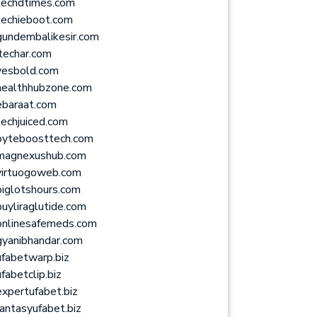
techdtimes.com
techieboot.com
gundembalikesir.com
itechar.com
yesbold.com
healthhubzone.com
ebaraat.com
techjuiced.com
byteboosttech.com
magnexushub.com
virtuogoweb.com
biglotshours.com
buyliraglutide.com
onlinesafemeds.com
gyanibhandar.com
ufabetwarp.biz
ufabetclip.biz
expertufabet.biz
fantasyufabet.biz