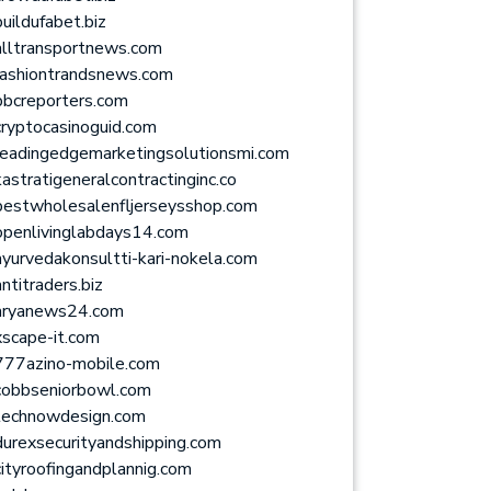
buildufabet.biz
alltransportnews.com
fashiontrandsnews.com
bbcreporters.com
cryptocasinoguid.com
leadingedgemarketingsolutionsmi.com
kastratigeneralcontractinginc.co
bestwholesalenfljerseysshop.com
openlivinglabdays14.com
ayurvedakonsultti-kari-nokela.com
antitraders.biz
aryanews24.com
xscape-it.com
777azino-mobile.com
cobbseniorbowl.com
technowdesign.com
durexsecurityandshipping.com
cityroofingandplannig.com