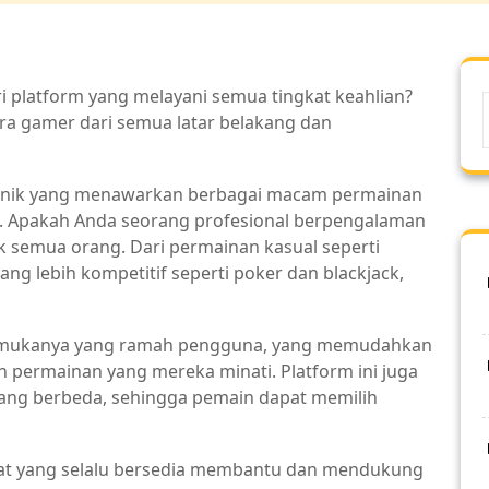
platform yang melayani semua tingkat keahlian?
ara gamer dari semua latar belakang dan
 unik yang menawarkan berbagai macam permainan
n. Apakah Anda seorang profesional berpengalaman
k semua orang. Dari permainan kasual seperti
ng lebih kompetitif seperti poker dan blackjack,
tarmukanya yang ramah pengguna, yang memudahkan
permainan yang mereka minati. Platform ini juga
ng berbeda, sehingga pemain dapat memilih
uat yang selalu bersedia membantu dan mendukung