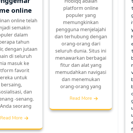
enggemar
Hobiqq adalah
platform online
me online
populer yang
nan online telah
memungkinkan
jadi semakin
pengguna menjelajahi
puler dalam
dan terhubung dengan
berapa tahun
orang-orang dari
ir, dengan jutaan
seluruh dunia. Situs ini
ain di seluruh
menawarkan berbagai
nia masuk ke
fitur dan alat yang
atform favorit
memudahkan navigasi
ereka untuk
dan menemukan
bersaing,
orang-orang yang
osialisasi, dan
Read More
enang -senang.
a Anda seorang
Read More