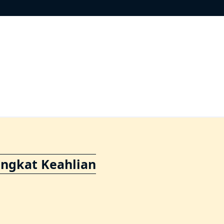
ingkat Keahlian