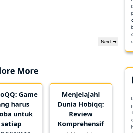
Next
Next
Post
lore More
ioQQ: Game
Menjelajahi
ang harus
Dunia Hobiqq:
coba untuk
Review
setiap
Komprehensif