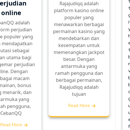
erjudian
Rajajudiqq adalah
platform kasino online
online
populer yang
banQQ adalah
menawarkan berbagai
form perjudian
permainan kasino yang
ne populer yang
mendebarkan dan
h mendapatkan
kesempatan untuk
utasi sebagai
memenangkan jackpot
uan utama bagi
besar. Dengan
emar perjudian
antarmuka yang
line. Dengan
ramah pengguna dan
rbagai macam
berbagai permainan,
mainan, bonus
Rajajudiqq adalah
g menarik, dan
tujuan
tarmuka yang
Read More
ah pengguna,
CebanQQ
Read More