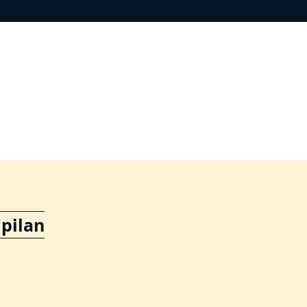
pilan