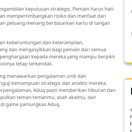
engambilan keputusan strategis. Pemain harus hati-
an mempertimbangkan risiko dan manfaat dari
ngan peluang menang berdasarkan kartu di tangan
n keberuntungan dan keterampilan,
ng dan mengasyikkan bagi pemain dari semua
ri penghargaan kepada mereka yang mampu berpikir
osinya tetap terkendali.
yang menawarkan pengalaman unik dan
uji kemampuan strategis dan analitis mereka.
erpengalaman, Aduq pasti memberikan hiburan dan
mpulkan teman-temanmu, asah akalmu, dan
 di game pamungkas Aduq.