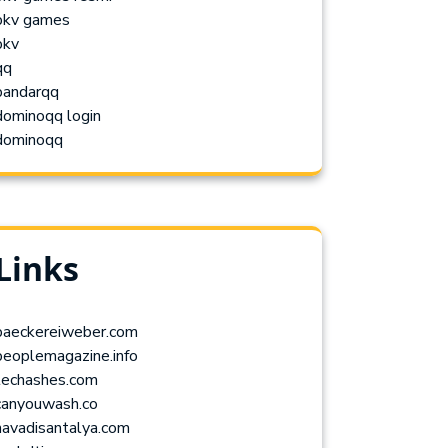
pkv games
pkv
qq
bandarqq
dominoqq login
dominoqq
Links
baeckereiweber.com
peoplemagazine.info
techashes.com
canyouwash.co
havadisantalya.com